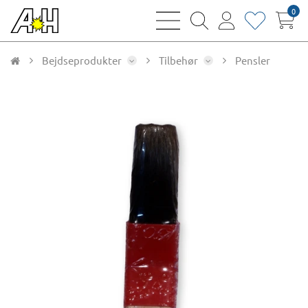
0
bars
magnifying
user
heart
sharp
glass
thin
thin
thin
thin
Bejdseprodukter
Tilbehør
Pensler