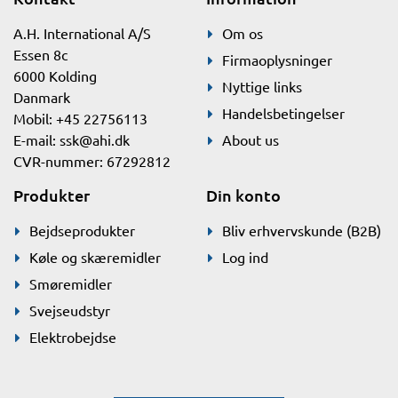
A.H. International A/S
Om os
Essen 8c
Firmaoplysninger
6000 Kolding
Nyttige links
Danmark
Handelsbetingelser
Mobil: +45 22756113
E-mail:
ssk@ahi.dk
About us
CVR-nummer: 67292812
Produkter
Din konto
Bejdseprodukter
Bliv erhvervskunde (B2B)
Køle og skæremidler
Log ind
Smøremidler
Svejseudstyr
Elektrobejdse