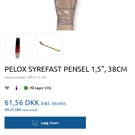
PELOX SYREFAST PENSEL 1,5", 38CM
Varenummer:
PP P 15-38
På lager (35)
61,56
DKK
inkl. moms
(49,25
DKK
)
ekskl. moms
Læg i kurv