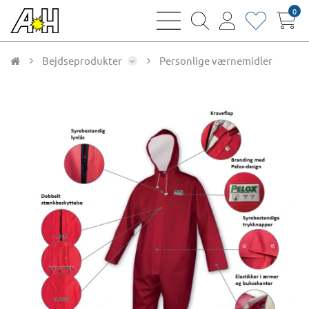
0
bars
magnifying
user
heart
sharp
glass
thin
thin
thin
thin
Bejdseprodukter
Personlige værnemidler