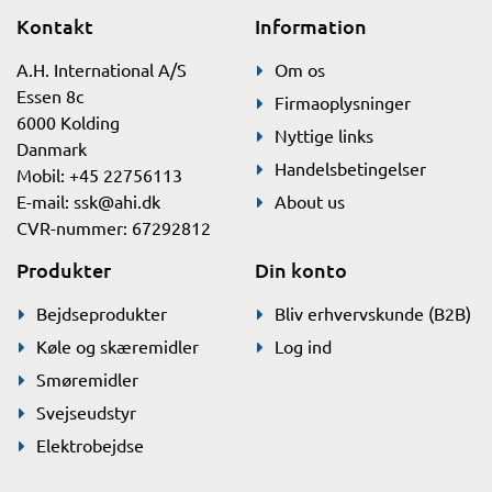
Kontakt
Information
A.H. International A/S
Om os
Essen 8c
Firmaoplysninger
6000 Kolding
Nyttige links
Danmark
Handelsbetingelser
Mobil: +45 22756113
E-mail:
ssk@ahi.dk
About us
CVR-nummer: 67292812
Produkter
Din konto
Bejdseprodukter
Bliv erhvervskunde (B2B)
Køle og skæremidler
Log ind
Smøremidler
Svejseudstyr
Elektrobejdse