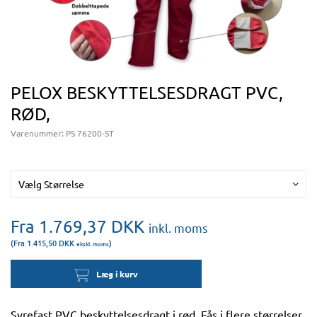
PELOX BESKYTTELSESDRAGT PVC,
RØD,
Varenummer:
PS 76200-ST
Vælg Størrelse
Fra 1.769,37
DKK
inkl. moms
(Fra 1.415,50
DKK
)
ekskl. moms
Læg i kurv
Syrefast PVC beskyttelsesdragt i rød. Fås i flere størrelser.