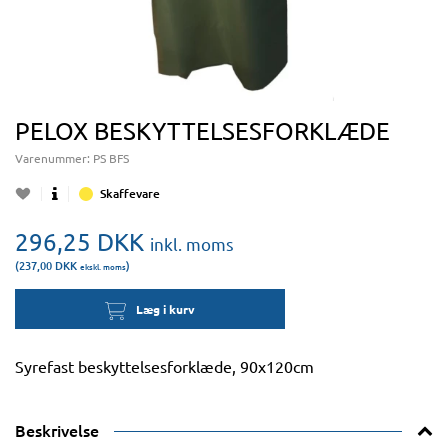
PELOX BESKYTTELSESFORKLÆDE
Varenummer:
PS BFS
Skaffevare
296,25
DKK
inkl. moms
(237,00
DKK
)
ekskl. moms
Læg i kurv
Syrefast beskyttelsesforklæde, 90x120cm
Beskrivelse