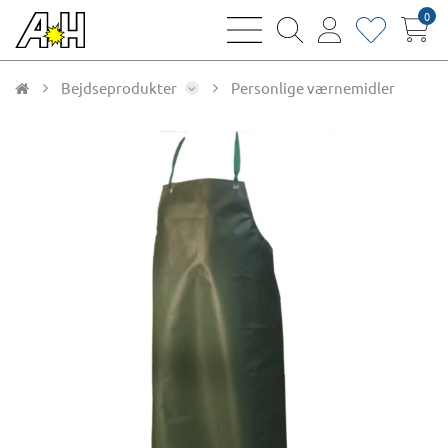
0
bars
magnifying
user
heart
sharp
glass
thin
thin
thin
thin
Bejdseprodukter
Personlige værnemidler