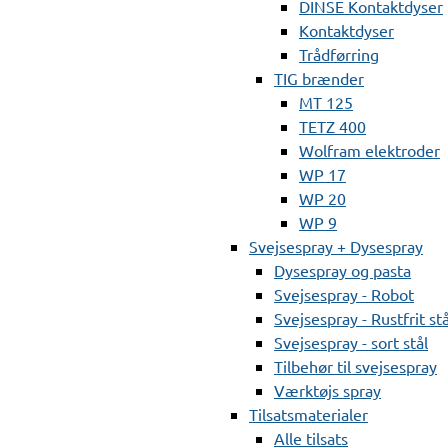
DINSE Kontaktdyser
Kontaktdyser
Trådførring
TIG brænder
MT 125
TETZ 400
Wolfram elektroder
WP 17
WP 20
WP 9
Svejsespray + Dysespray
Dysespray og pasta
Svejsespray - Robot
Svejsespray - Rustfrit stå
Svejsespray - sort stål
Tilbehør til svejsespray
Værktøjs spray
Tilsatsmaterialer
Alle tilsats