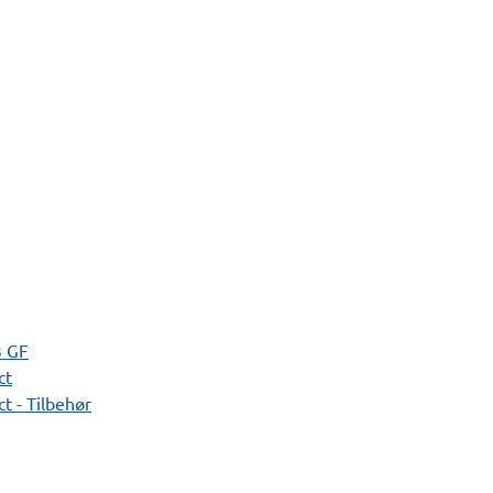
3 GF
ct
t - Tilbehør