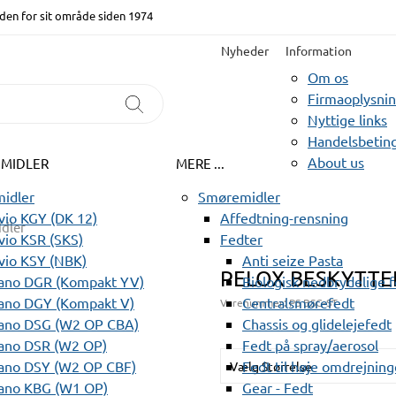
den for sit område siden 1974
Nyheder
Information
Om os
Firmaoplysni
Nyttige links
Handelsbeting
About us
EMIDLER
MERE ...
idler
Smøremidler
io KGY (DK 12)
Affedtning-rensning
dler
io KSR (SKS)
Fedter
vio KSY (NBK)
Anti seize Pasta
PELOX BESKYTTE
ano DGR (Kompakt YV)
Biologisk nedbrydelige 
ano DGY (Kompakt V)
Centralsmørefedt
Varenummer:
PS BSG-ST
ano DSG (W2 OP CBA)
Chassis og glidelejefedt
ano DSR (W2 OP)
Fedt på spray/aerosol
ano DSY (W2 OP CBF)
Fedt til høje omdrejning
Vælg Størrelse
ano KBG (W1 OP)
Gear - Fedt