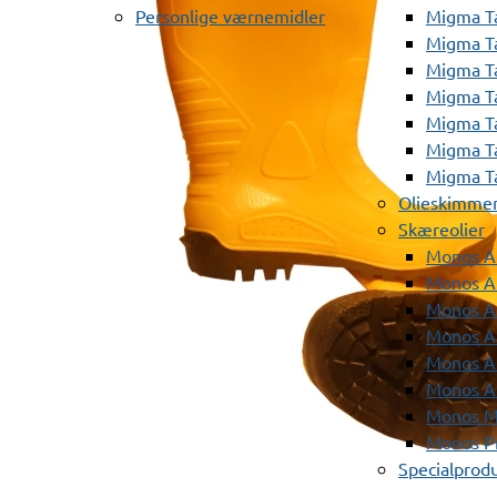
Personlige værnemidler
Migma T
Migma T
Migma T
Migma T
Migma T
Migma T
Migma T
Olieskimme
Skæreolier
Monos A
Monos At
Monos A
Monos A
Monos At
Monos A
Monos Mi
Monos Pr
Specialprod