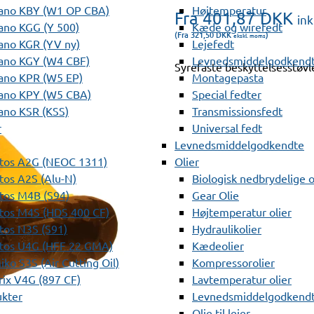
ano KBY (W1 OP CBA)
Højtemperatur
Fra 401,87
DKK
in
ano KGG (Y 500)
Kæde og wirefedt
(Fra 321,50
DKK
)
ekskl. moms
ano KGR (YV ny)
Lejefedt
ano KGY (W4 CBF)
Levnedsmiddelgodkendt
Syrefaste beskyttelsesstøvle
ano KPR (W5 EP)
Montagepasta
ano KPY (W5 CBA)
Special fedter
ano KSR (KSS)
Transmissionsfedt
r
Universal fedt
Levnedsmiddelgodkendte
tos A2G (NEOC 1311)
Olier
os A2S (Alu-N)
Biologisk nedbrydelige o
tos M4B (S94)
Gear Olie
tos M4S (HDS 400 CF)
Højtemperatur olier
os N3S (S91)
Hydraulikolier
tos U4G (HFF 22 GMA)
Kædeolier
ko S3S (Air Cutting Oil)
Kompressorolier
ix V4G (897 CF)
Lavtemperatur olier
ukter
Levnedsmiddelgodkendte
Olie til lejer