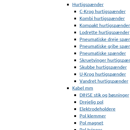
Hurtigspænder
C-Krog hurtigspænder
Kombi hurtigspænder
Kompakt hurtigspænder
Lodrette hurtigspænder
Pneumatiske dreje spæ
Pneumatiske gribe spæ
Pneumatiske spænder
Skruetvinger hurtigspæ
Skubbe hurtigspænder
U-Krog hurtigspænder
Vandret hurtigspænder
Kabel mm
DINSE stik og bøsninger
Drejelig pol
Elektrodeholdere
Pol klemmer
Pol magnet
Pol tvinger