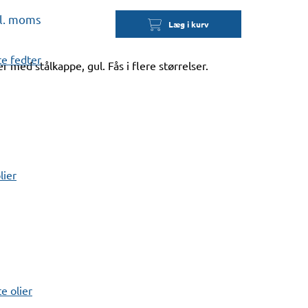
kl. moms
Læg i kurv
e fedter
r med stålkappe, gul. Fås i flere størrelser.
lier
 olier