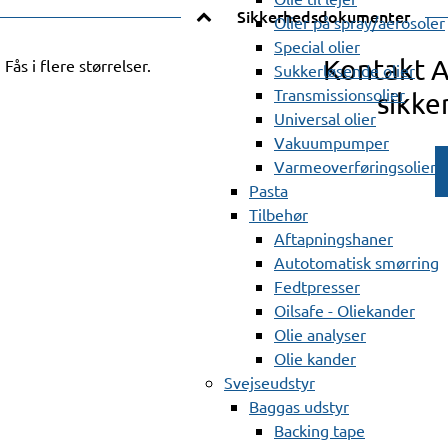
Sikkerhedsdokumenter
Olier på spray/aerosoler
Special olier
Kontakt 
ås i flere størrelser.
Sukkerløsende olier
Transmissionsolier
sikke
Universal olier
Vakuumpumper
Varmeoverføringsolier
Pasta
Tilbehør
Aftapningshaner
Autotomatisk smørring
Fedtpresser
Oilsafe - Oliekander
Olie analyser
Olie kander
Svejseudstyr
Baggas udstyr
Backing tape