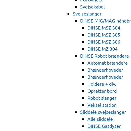
Svejsekabel
Svejseslanger
DINSE MIG/MAG håndb
DINSE MSZ 304
DINSE MSZ 305
DINSE MSZ 306
DINSE MZ 304
DINSE Robot brændere
Automat brændere
Brænderhoveder
Brænderhoveder
Holdere + div.
Opretter bord
Robot slanger
Veksel station
Sliddele svejseslanger
Alle sliddele
DINSE Gasdyser