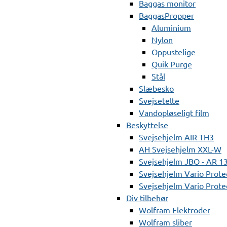
Baggas monitor
BaggasPropper
Aluminium
Nylon
Oppustelige
Quik Purge
Stål
Slæbesko
Svejsetelte
Vandopløseligt film
Beskyttelse
Svejsehjelm AIR TH3
AH Svejsehjelm XXL-W
Svejsehjelm JBO - AR 1
Svejsehjelm Vario Prote
Svejsehjelm Vario Protec
Div tilbehør
Wolfram Elektroder
Wolfram sliber