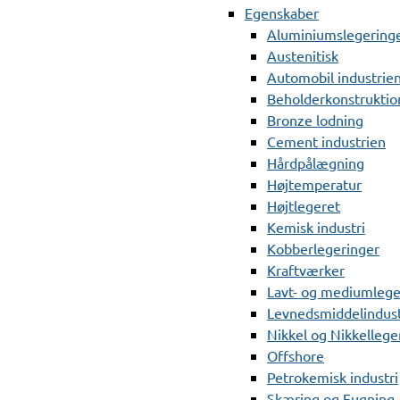
Egenskaber
Aluminiumslegering
Austenitisk
Automobil industrie
Beholderkonstruktio
Bronze lodning
Cement industrien
Hårdpålægning
Højtemperatur
Højtlegeret
Kemisk industri
Kobberlegeringer
Kraftværker
Lavt- og mediumlege
Levnedsmiddelindust
Nikkel og Nikkellege
Offshore
Petrokemisk industri
Skæring og Fugning