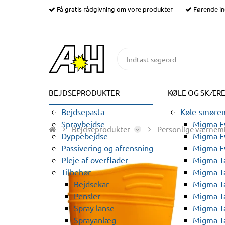
Få gratis rådgivning om vore produkter
Førende in
BEJDSEPRODUKTER
KØLE OG SKÆR
Bejdsepasta
Køle-smørem
Spraybejdse
Migma Ev
Bejdseprodukter
Personlige værnemi
Dyppebejdse
Migma Ev
Passivering og afrensning
Migma E
Pleje af overflader
Migma T
Tilbehør
Migma T
Bejdsekar
Migma T
Pensler
Migma T
Spray lanse
Migma T
Sprayanlæg
Migma T