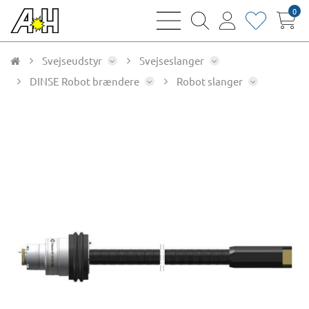
0
bars
magnifying
user
heart
sharp
glass
thin
thin
thin
thin
Svejseudstyr
Svejseslanger
DINSE Robot brændere
Robot slanger