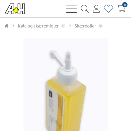
0
bars
magnifying
user
heart
sharp
glass
thin
thin
thin
thin
Køle og skæremidler
Skæreolier