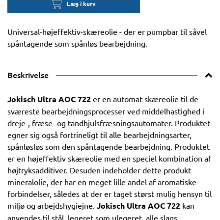
Læg i kurv
Universal-højeffektiv-skæreolie - der er pumpbar til såvel
spåntagende som spånløs bearbejdning.
Beskrivelse
Jokisch Ultra AOC 722
er en automat-skæreolie til de
sværeste bearbejdningsprocesser ved middelhastighed i
dreje-, fræse- og tandhjulsfræsningsautomater. Produktet
egner sig også fortrineligt til alle bearbejdningsarter,
spånløsløs som den spåntagende bearbejdning. Produktet
er en højeffektiv skæreolie med en speciel kombination af
højtryksadditiver. Desuden indeholder dette produkt
mineralolie, der har en meget lille andel af aromatiske
forbindelser, således at der er taget størst mulig hensyn til
miljø og arbejdshygiejne.
Jokisch Ultra AOC 722
kan
anvendes til stål, legeret som ulegeret, alle slags