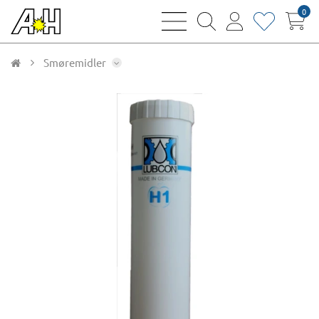
0
bars
magnifying
user
heart
sharp
glass
thin
thin
thin
thin
Smøremidler