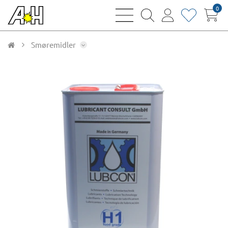
0
bars
magnifying
user
heart
sharp
glass
thin
thin
thin
thin
Smøremidler