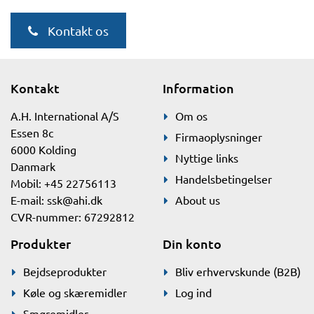
Kontakt os
Kontakt
Information
A.H. International A/S
Om os
Essen 8c
Firmaoplysninger
6000 Kolding
Nyttige links
Danmark
Handelsbetingelser
Mobil: +45 22756113
E-mail:
ssk@ahi.dk
About us
CVR-nummer: 67292812
Produkter
Din konto
Bejdseprodukter
Bliv erhvervskunde (B2B)
Køle og skæremidler
Log ind
Smøremidler