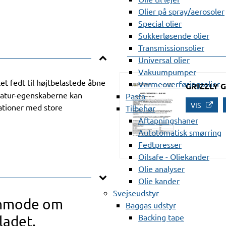
Olier på spray/aerosoler
Special olier
Sukkerløsende olier
Transmissionsolier
Universal olier
Vakuumpumper
et fedt til højtbelastede åbne
Varmeoverføringsolier
GRIZZLY G
ratur-egenskaberne kan
Pasta
VIS
ationer med store
Tilbehør
Aftapningshaner
Autotomatisk smørring
Fedtpresser
Oilsafe - Oliekander
Olie analyser
Olie kander
Svejseudstyr
anmode om
Baggas udstyr
Backing tape
ladet.