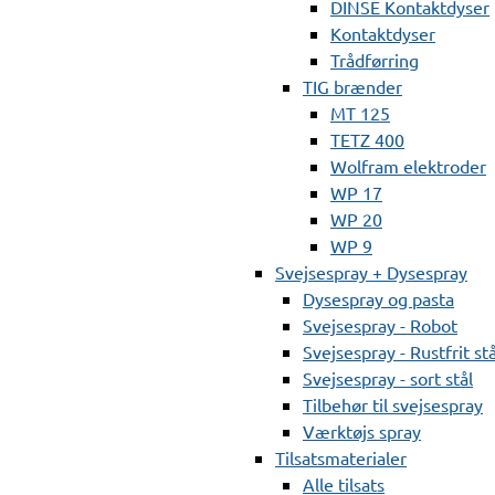
DINSE Kontaktdyser
Kontaktdyser
Trådførring
TIG brænder
MT 125
TETZ 400
Wolfram elektroder
WP 17
WP 20
WP 9
Svejsespray + Dysespray
Dysespray og pasta
Svejsespray - Robot
Svejsespray - Rustfrit stå
Svejsespray - sort stål
Tilbehør til svejsespray
Værktøjs spray
Tilsatsmaterialer
Alle tilsats