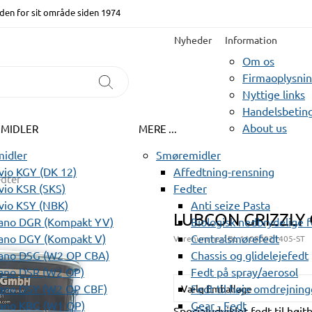
den for sit område siden 1974
Nyheder
Information
Om os
Firmaoplysni
Nyttige links
Handelsbeting
About us
EMIDLER
MERE ...
idler
Smøremidler
io KGY (DK 12)
Affedtning-rensning
edter
io KSR (SKS)
Fedter
vio KSY (NBK)
Anti seize Pasta
LUBCON GRIZZLY 
ano DGR (Kompakt YV)
Biologisk nedbrydelige 
ano DGY (Kompakt V)
Centralsmørefedt
Varenummer:
BL 11080021405-ST
ano DSG (W2 OP CBA)
Chassis og glidelejefedt
ano DSR (W2 OP)
Fedt på spray/aerosol
ano DSY (W2 OP CBF)
Fedt til høje omdrejning
Vælg Emballage
ano KBG (W1 OP)
Gear - Fedt
Specialudviklet fedt til hø