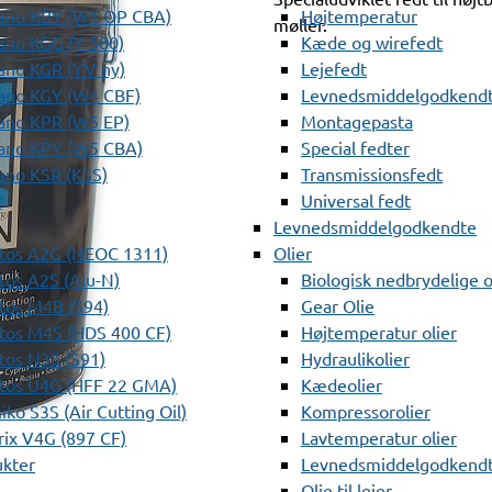
ano KBY (W1 OP CBA)
Højtemperatur
møller.
ano KGG (Y 500)
Kæde og wirefedt
ano KGR (YV ny)
Lejefedt
ano KGY (W4 CBF)
Levnedsmiddelgodkendt
ano KPR (W5 EP)
Montagepasta
ano KPY (W5 CBA)
Special fedter
ano KSR (KSS)
Transmissionsfedt
r
Universal fedt
Levnedsmiddelgodkendte
tos A2G (NEOC 1311)
Olier
os A2S (Alu-N)
Biologisk nedbrydelige o
tos M4B (S94)
Gear Olie
tos M4S (HDS 400 CF)
Højtemperatur olier
os N3S (S91)
Hydraulikolier
tos U4G (HFF 22 GMA)
Kædeolier
ko S3S (Air Cutting Oil)
Kompressorolier
ix V4G (897 CF)
Lavtemperatur olier
ukter
Levnedsmiddelgodkendte
Olie til lejer