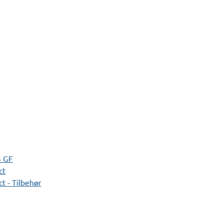
3 GF
ct
t - Tilbehør