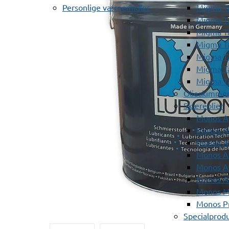
Personlige værnemidler
Migma T
Migma T
Migma T
Migma T
Migma T
Migma T
Migma T
Olieskimme
Skæreolier
Monos A
Monos At
Monos A
Monos A
Monos At
Monos A
Monos Mi
Monos Pr
Specialprod