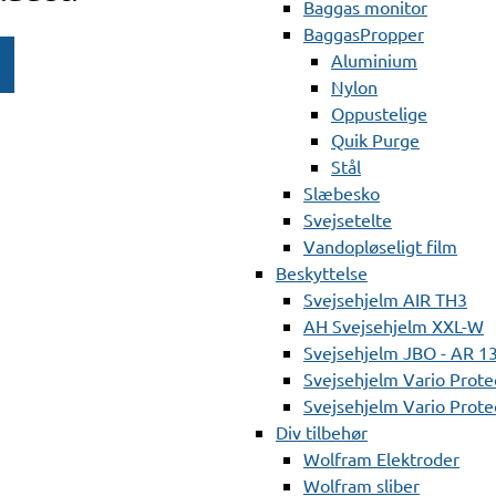
Baggas monitor
BaggasPropper
Aluminium
Nylon
Oppustelige
Quik Purge
Stål
Slæbesko
Svejsetelte
Vandopløseligt film
Beskyttelse
Svejsehjelm AIR TH3
AH Svejsehjelm XXL-W
Svejsehjelm JBO - AR 1
Svejsehjelm Vario Prote
Svejsehjelm Vario Protec
Div tilbehør
Wolfram Elektroder
Wolfram sliber