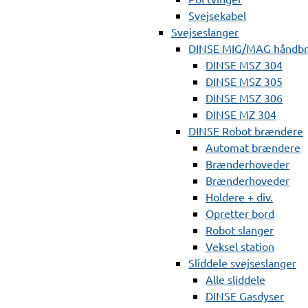
Svejsekabel
Svejseslanger
DINSE MIG/MAG håndb
DINSE MSZ 304
DINSE MSZ 305
DINSE MSZ 306
DINSE MZ 304
DINSE Robot brændere
Automat brændere
Brænderhoveder
Brænderhoveder
Holdere + div.
Opretter bord
Robot slanger
Veksel station
Sliddele svejseslanger
Alle sliddele
DINSE Gasdyser