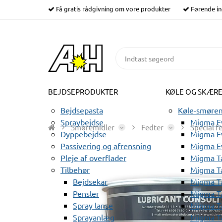
Få gratis rådgivning om vore produkter
Førende in
BEJDSEPRODUKTER
KØLE OG SKÆR
Bejdsepasta
Køle-smørem
Spraybejdse
Migma Ev
Smøremidler
Fedter
Special f
Dyppebejdse
Migma Ev
Passivering og afrensning
Migma E
Pleje af overflader
Migma T
Tilbehør
Migma T
Bejdsekar
Migma T
Pensler
Migma T
Spray lanse
Migma T
Sprayanlæg
Migma T