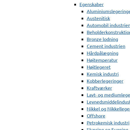
Egenskaber
Aluminiumslegering
Austenitisk
Automobil industrie
Beholderkonstruktio
Bronze lodning
Cement industrien
Hårdpålægning
Højtemperatur
Højtlegeret
Kemisk industri
Kobberlegeringer
Kraftværker
Lavt- og mediumlege
Levnedsmiddelindust
Nikkel og Nikkellege
Offshore
Petrokemisk industri
Skæring og Fugning