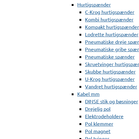
Hurtigspænder
C-Krog hurtigspænder
Kombi hurtigspænder
Kompakt hurtigspænder
Lodrette hurtigspænder
Pneumatiske dreje spæ
Pneumatiske gribe spæ
Pneumatiske spænder
Skruetvinger hurtigspæ
Skubbe hurtigspænder
U-Krog hurtigspænder
Vandret hurtigspænder
Kabel mm
DINSE stik og bøsninger
Drejelig pol
Elektrodeholdere
Pol klemmer
Pol magnet
Pol tvinger