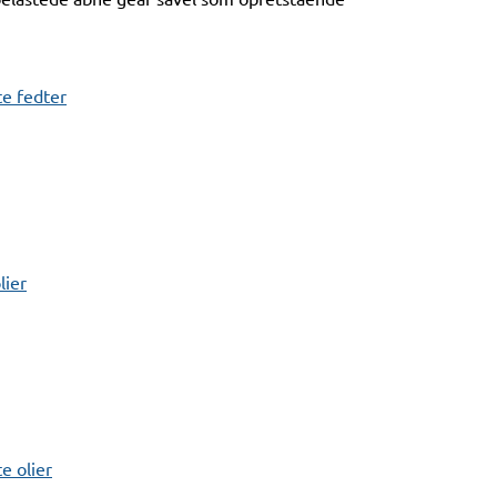
e fedter
lier
 olier