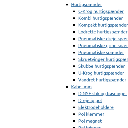
Hurtigspænder
C-Krog hurtigspænder
Kombi hurtigspænder
Kompakt hurtigspænder
Lodrette hurtigspænder
Pneumatiske dreje spæ
Pneumatiske gribe spæ
Pneumatiske spænder
Skruetvinger hurtigspæ
Skubbe hurtigspænder
U-Krog hurtigspænder
Vandret hurtigspænder
Kabel mm
DINSE stik og bøsninger
Drejelig pol
Elektrodeholdere
Pol klemmer
Pol magnet
Pol tvinger