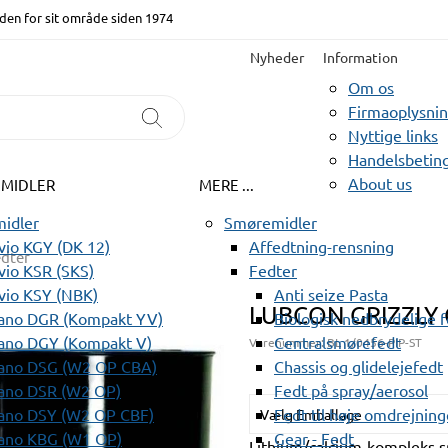
den for sit område siden 1974
Nyheder
Information
Om os
Firmaoplysni
Nyttige links
Handelsbeting
About us
EMIDLER
MERE ...
idler
Smøremidler
io KGY (DK 12)
Affedtning-rensning
edter
io KSR (SKS)
Fedter
vio KSY (NBK)
Anti seize Pasta
LUBCON GRIZZLY 
ano DGR (Kompakt YV)
Biologisk nedbrydelige 
ano DGY (Kompakt V)
Centralsmørefedt
Varenummer:
BL 1/0456-PIP-ST
ano DSG (W2 OP CBA)
Chassis og glidelejefedt
ano DSR (W2 OP)
Fedt på spray/aerosol
ano DSY (W2 OP CBF)
Fedt til høje omdrejning
Vælg Emballage
ano KBG (W1 OP)
Gear - Fedt
Lithium/calcium-kompleks s