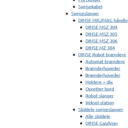
Svejsekabel
Svejseslanger
DINSE MIG/MAG håndb
DINSE MSZ 304
DINSE MSZ 305
DINSE MSZ 306
DINSE MZ 304
DINSE Robot brændere
Automat brændere
Brænderhoveder
Brænderhoveder
Holdere + div.
Opretter bord
Robot slanger
Veksel station
Sliddele svejseslanger
Alle sliddele
DINSE Gasdyser