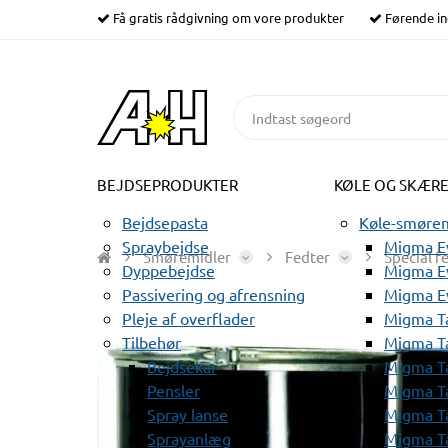
Få gratis rådgivning om vore produkter
Førende in
BEJDSEPRODUKTER
KØLE OG SKÆR
Bejdsepasta
Køle-smørem
Spraybejdse
Migma Ev
Smøremidler
Fedter
Special f
Dyppebejdse
Migma Ev
Passivering og afrensning
Migma E
Pleje af overflader
Migma T
Tilbehør
Migma T
Bejdsekar
Migma T
Pensler
Migma T
Spray lanse
Migma T
Sprayanlæg
Migma T