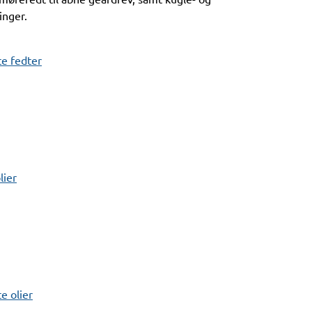
inger.
e fedter
lier
 olier