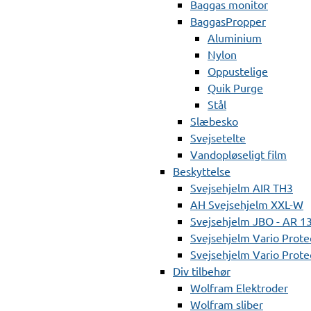
Baggas monitor
BaggasPropper
Aluminium
Nylon
Oppustelige
Quik Purge
Stål
Slæbesko
Svejsetelte
Vandopløseligt film
Beskyttelse
Svejsehjelm AIR TH3
AH Svejsehjelm XXL-W
Svejsehjelm JBO - AR 1
Svejsehjelm Vario Prote
Svejsehjelm Vario Protec
Div tilbehør
Wolfram Elektroder
Wolfram sliber