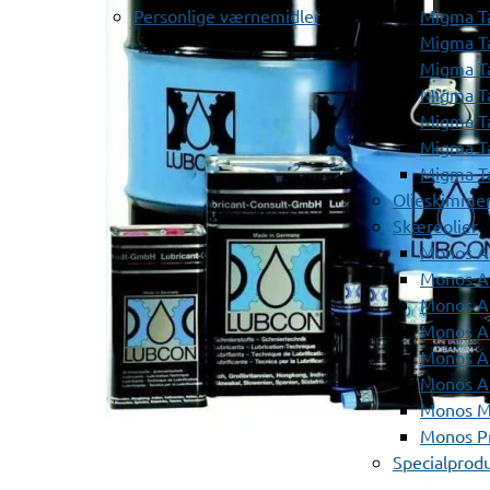
Personlige værnemidler
Migma T
Migma T
Migma T
Migma T
Migma T
Migma T
Migma T
Olieskimme
Skæreolier
Monos A
Monos At
Monos A
Monos A
Monos At
Monos A
Monos Mi
Monos Pr
Specialprod