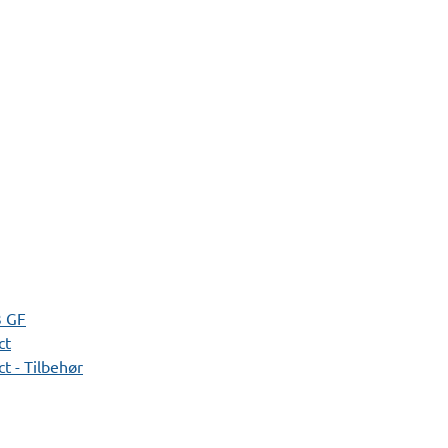
3 GF
ct
t - Tilbehør