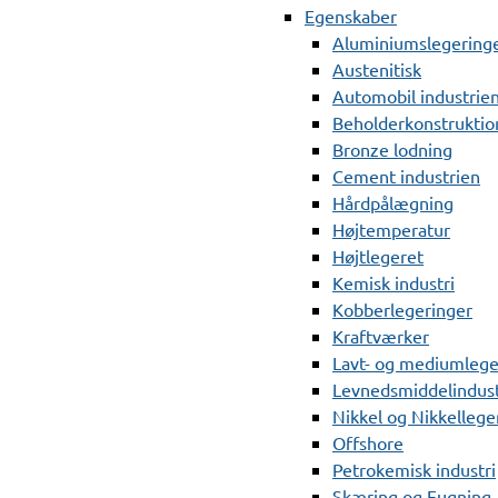
Egenskaber
Aluminiumslegering
Austenitisk
Automobil industrie
Beholderkonstruktio
Bronze lodning
Cement industrien
Hårdpålægning
Højtemperatur
Højtlegeret
Kemisk industri
Kobberlegeringer
Kraftværker
Lavt- og mediumlege
Levnedsmiddelindust
Nikkel og Nikkellege
Offshore
Petrokemisk industri
Skæring og Fugning