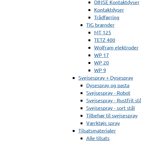
DINSE Kontaktdyser
Kontaktdyser
Trådførring
TIG brænder
MT 125
TETZ 400
Wolfram elektroder
WP 17
WP 20
WP 9
Svejsespray + Dysespray
Dysespray og pasta
Svejsespray - Robot
Svejsespray - Rustfrit stå
Svejsespray - sort stål
Tilbehør til svejsespray
Værktøjs spray
Tilsatsmaterialer
Alle tilsats