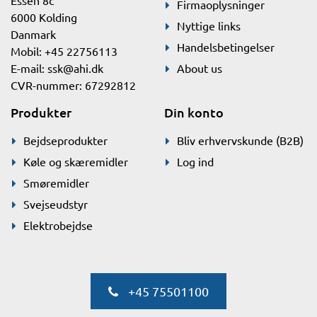
Essen 8c
Firmaoplysninger
6000 Kolding
Nyttige links
Danmark
Handelsbetingelser
Mobil: +45 22756113
E-mail:
ssk@ahi.dk
About us
CVR-nummer: 67292812
Produkter
Din konto
Bejdseprodukter
Bliv erhvervskunde (B2B)
Køle og skæremidler
Log ind
Smøremidler
Svejseudstyr
Elektrobejdse
+45 75501100