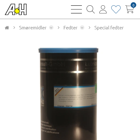
0
bars
magnifying
user
heart
sharp
glass
thin
thin
thin
thin
Smøremidler
Fedter
Special fedter