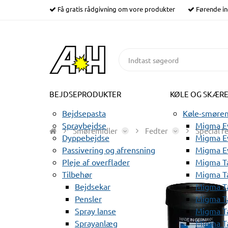
Få gratis rådgivning om vore produkter
Førende in
BEJDSEPRODUKTER
KØLE OG SKÆR
Bejdsepasta
Køle-smørem
Spraybejdse
Migma Ev
Smøremidler
Fedter
Special f
Dyppebejdse
Migma Ev
Passivering og afrensning
Migma E
Pleje af overflader
Migma T
Tilbehør
Migma T
Bejdsekar
Migma T
Pensler
Migma T
Spray lanse
Migma T
Sprayanlæg
Migma T