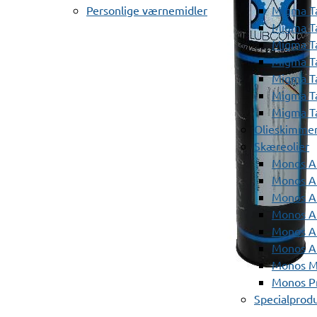
Personlige værnemidler
Migma T
Migma T
Migma T
Migma T
Migma T
Migma T
Migma T
Olieskimme
Skæreolier
Monos A
Monos At
Monos A
Monos A
Monos At
Monos A
Monos Mi
Monos Pr
Specialprod