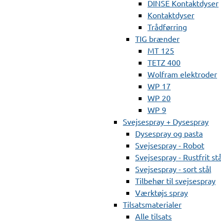
DINSE Kontaktdyser
Kontaktdyser
Trådførring
TIG brænder
MT 125
TETZ 400
Wolfram elektroder
WP 17
WP 20
WP 9
Svejsespray + Dysespray
Dysespray og pasta
Svejsespray - Robot
Svejsespray - Rustfrit stå
Svejsespray - sort stål
Tilbehør til svejsespray
Værktøjs spray
Tilsatsmaterialer
Alle tilsats