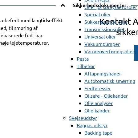
Sikkerhedsdokumenter
Olier på spray/aerosoler
Special olier
Kontakt 
sæbefedt med langtidseffekt
Sukkerløsende olier
d, til smøring af
Transmissionsolier
sikke
iebaserede fedt har
Universal olier
 høje lejetemperaturer.
Vakuumpumper
Varmeoverføringsolier
Pasta
Tilbehør
Aftapningshaner
Autotomatisk smørring
Fedtpresser
Oilsafe - Oliekander
Olie analyser
Olie kander
Svejseudstyr
Baggas udstyr
Backing tape