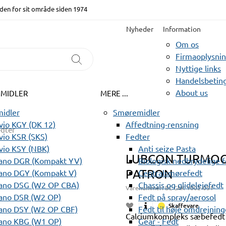
den for sit område siden 1974
Nyheder
Information
Om os
Firmaoplysni
Nyttige links
Handelsbeting
About us
EMIDLER
MERE ...
idler
Smøremidler
io KGY (DK 12)
Affedtning-rensning
edter
io KSR (SKS)
Fedter
vio KSY (NBK)
Anti seize Pasta
LUBCON TURMOGR
ano DGR (Kompakt YV)
Biologisk nedbrydelige 
PATRON
ano DGY (Kompakt V)
Centralsmørefedt
ano DSG (W2 OP CBA)
Chassis og glidelejefedt
Varenummer:
BL CAK 1002-051
ano DSR (W2 OP)
Fedt på spray/aerosol
Skaffevare
ano DSY (W2 OP CBF)
Fedt til høje omdrejning
Calciumkompleks sæbefedt 
ano KBG (W1 OP)
Gear - Fedt