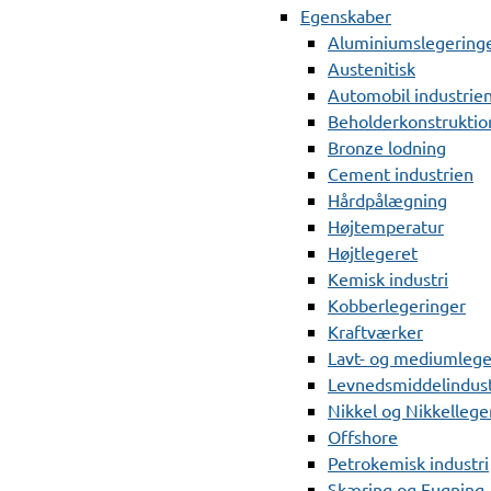
Egenskaber
Aluminiumslegering
Austenitisk
Automobil industrie
Beholderkonstruktio
Bronze lodning
Cement industrien
Hårdpålægning
Højtemperatur
Højtlegeret
Kemisk industri
Kobberlegeringer
Kraftværker
Lavt- og mediumlege
Levnedsmiddelindust
Nikkel og Nikkellege
Offshore
Petrokemisk industri
Skæring og Fugning