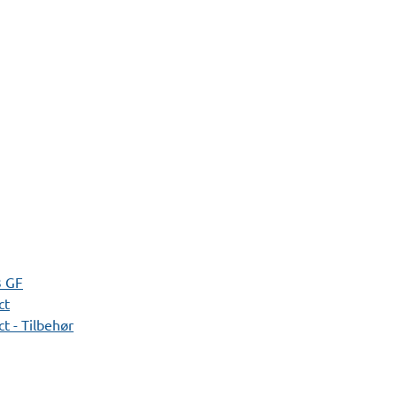
3 GF
ct
t - Tilbehør