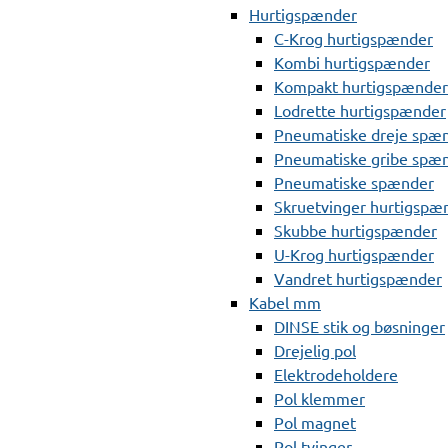
Hurtigspænder
C-Krog hurtigspænder
Kombi hurtigspænder
Kompakt hurtigspænder
Lodrette hurtigspænder
Pneumatiske dreje spæ
Pneumatiske gribe spæ
Pneumatiske spænder
Skruetvinger hurtigspæ
Skubbe hurtigspænder
U-Krog hurtigspænder
Vandret hurtigspænder
Kabel mm
DINSE stik og bøsninger
Drejelig pol
Elektrodeholdere
Pol klemmer
Pol magnet
Pol tvinger