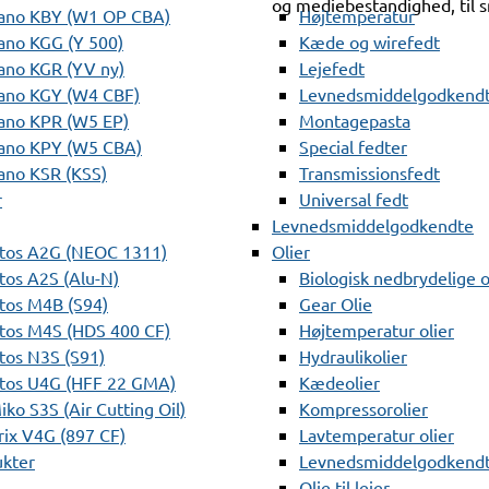
og mediebestandighed, til 
ano KBY (W1 OP CBA)
Højtemperatur
ano KGG (Y 500)
Kæde og wirefedt
ano KGR (YV ny)
Lejefedt
ano KGY (W4 CBF)
Levnedsmiddelgodkendt
ano KPR (W5 EP)
Montagepasta
ano KPY (W5 CBA)
Special fedter
ano KSR (KSS)
Transmissionsfedt
r
Universal fedt
Levnedsmiddelgodkendte
tos A2G (NEOC 1311)
Olier
os A2S (Alu-N)
Biologisk nedbrydelige o
tos M4B (S94)
Gear Olie
tos M4S (HDS 400 CF)
Højtemperatur olier
os N3S (S91)
Hydraulikolier
tos U4G (HFF 22 GMA)
Kædeolier
ko S3S (Air Cutting Oil)
Kompressorolier
ix V4G (897 CF)
Lavtemperatur olier
ukter
Levnedsmiddelgodkendte
Olie til lejer