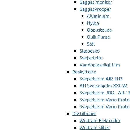
Baggas monitor
BaggasPropper
Aluminium
Nylon
Oppustelige
Quik Purge
Stål
Slæbesko
Svejsetelte
Vandopløseligt film
Beskyttelse
Svejsehjelm AIR TH3
AH Svejsehjelm XXL-W
Svejsehjelm JBO - AR 1
Svejsehjelm Vario Prote
Svejsehjelm Vario Protec
Div tilbehør
Wolfram Elektroder
Wolfram sliber