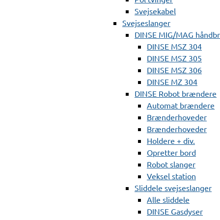
Svejsekabel
Svejseslanger
DINSE MIG/MAG håndb
DINSE MSZ 304
DINSE MSZ 305
DINSE MSZ 306
DINSE MZ 304
DINSE Robot brændere
Automat brændere
Brænderhoveder
Brænderhoveder
Holdere + div.
Opretter bord
Robot slanger
Veksel station
Sliddele svejseslanger
Alle sliddele
DINSE Gasdyser