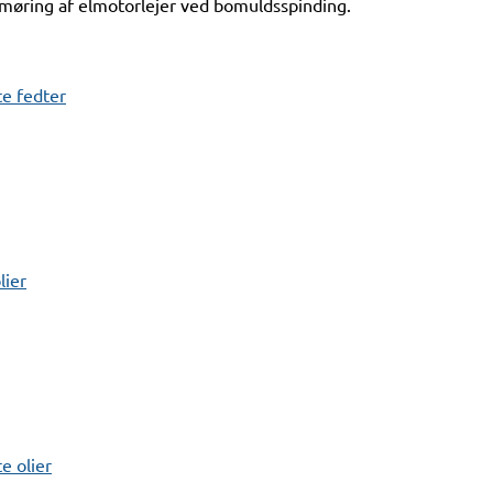
smøring af elmotorlejer ved bomuldsspinding.
e fedter
lier
 olier