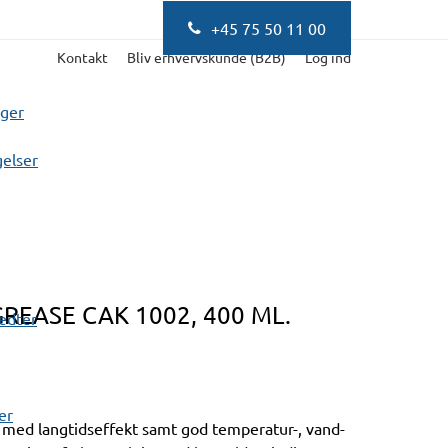
+45 75 50 11 00
Kontakt
Bliv erhvervskunde (B2B)
Log ind
nger
elser
EASE CAK 1002, 400 ML.
fedter
er
med langtidseffekt samt god temperatur-, vand-