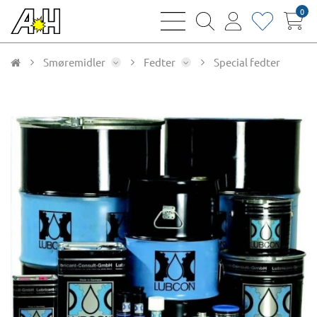
0
bars
magnifying
user
heart
sharp
glass
thin
thin
thin
thin
Smøremidler
Fedter
Special fedter