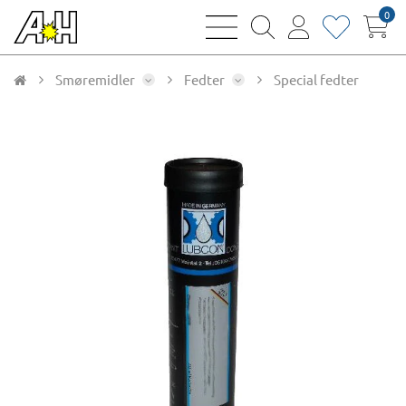
0
bars
magnifying
user
heart
sharp
glass
thin
thin
thin
thin
Smøremidler
Fedter
Special fedter