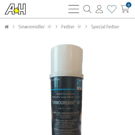
0
bars
magnifying
user
heart
sharp
glass
thin
thin
thin
thin
Smøremidler
Fedter
Special fedter