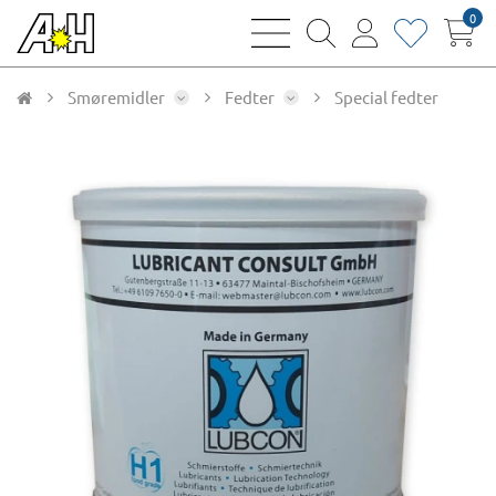
0
bars
magnifying
user
heart
sharp
glass
thin
thin
thin
thin
Smøremidler
Fedter
Special fedter