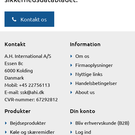
Kontakt os
Kontakt
Information
A.H. International A/S
Om os
Essen 8c
Firmaoplysninger
6000 Kolding
Nyttige links
Danmark
Handelsbetingelser
Mobil: +45 22756113
E-mail:
ssk@ahi.dk
About us
CVR-nummer: 67292812
Produkter
Din konto
Bejdseprodukter
Bliv erhvervskunde (B2B)
Køle og skæremidler
Log ind