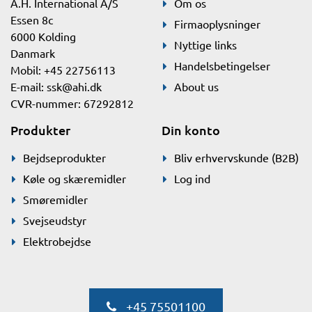
A.H. International A/S
Om os
Essen 8c
Firmaoplysninger
6000 Kolding
Nyttige links
Danmark
Handelsbetingelser
Mobil: +45 22756113
E-mail:
ssk@ahi.dk
About us
CVR-nummer: 67292812
Produkter
Din konto
Bejdseprodukter
Bliv erhvervskunde (B2B)
Køle og skæremidler
Log ind
Smøremidler
Svejseudstyr
Elektrobejdse
+45 75501100