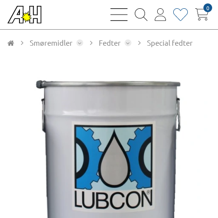
0
bars
magnifying
user
heart
sharp
glass
thin
thin
thin
thin
Smøremidler
Fedter
Special fedter