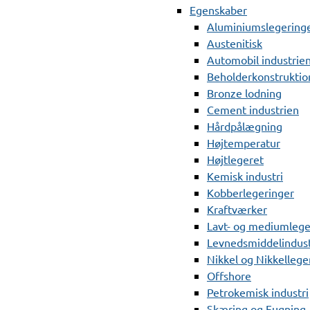
Egenskaber
Aluminiumslegering
Austenitisk
Automobil industrie
Beholderkonstruktio
Bronze lodning
Cement industrien
Hårdpålægning
Højtemperatur
Højtlegeret
Kemisk industri
Kobberlegeringer
Kraftværker
Lavt- og mediumlege
Levnedsmiddelindust
Nikkel og Nikkellege
Offshore
Petrokemisk industri
Skæring og Fugning