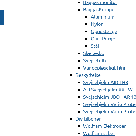
Baggas monitor
BaggasPropper
Aluminium
Nylon
Oppustelige
Quik Purge
Stål
Slæbesko
Svejsetelte
Vandopløseligt film
Beskyttelse
Svejsehjelm AIR TH3
AH Svejsehjelm XXL-W
Svejsehjelm JBO - AR 1
Svejsehjelm Vario Prote
Svejsehjelm Vario Protec
Div tilbehør
Wolfram Elektroder
Wolfram sliber