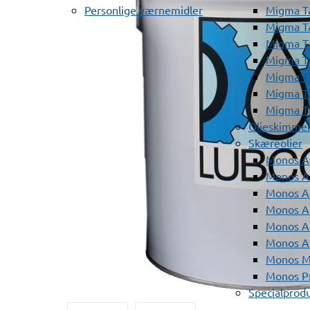
Personlige værnemidler
Migma T
Migma T
Migma T
Migma T
Migma T
Migma T
Migma T
Olieskimme
Skæreolier
Monos A
Monos At
Monos A
Monos A
Monos At
Monos A
Monos Mi
Monos Pr
Specialprod