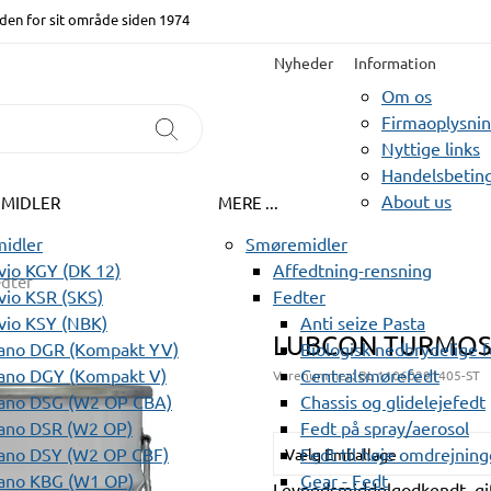
den for sit område siden 1974
Nyheder
Information
Om os
Firmaoplysni
Nyttige links
Handelsbeting
About us
EMIDLER
MERE ...
idler
Smøremidler
io KGY (DK 12)
Affedtning-rensning
edter
io KSR (SKS)
Fedter
vio KSY (NBK)
Anti seize Pasta
LUBCON TURMOS
ano DGR (Kompakt YV)
Biologisk nedbrydelige 
ano DGY (Kompakt V)
Centralsmørefedt
Varenummer:
BL 11060291405-ST
ano DSG (W2 OP CBA)
Chassis og glidelejefedt
ano DSR (W2 OP)
Fedt på spray/aerosol
ano DSY (W2 OP CBF)
Fedt til høje omdrejning
Vælg Emballage
ano KBG (W1 OP)
Gear - Fedt
Levnedsmiddelgodkendt, gift