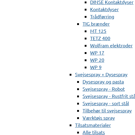
DINSE Kontaktdyser
Kontaktdyser
Trådførring
TIG brænder
MT 125
TETZ 400
Wolfram elektroder
WP 17
WP 20
WP 9
Svejsespray + Dysespray
Dysespray og pasta
Svejsespray - Robot
Svejsespray - Rustfrit stå
Svejsespray - sort stål
Tilbehør til svejsespray
Værktøjs spray
Tilsatsmaterialer
Alle tilsats