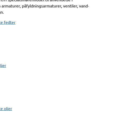
 armaturer, påfyldningsarmaturer, ventiler, vand-
gn.
e fedter
lier
 olier