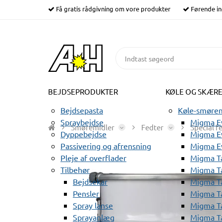
Få gratis rådgivning om vore produkter
Førende in
BEJDSEPRODUKTER
KØLE OG SKÆR
Bejdsepasta
Køle-smørem
Spraybejdse
Migma Ev
Smøremidler
Fedter
Special f
Dyppebejdse
Migma Ev
Passivering og afrensning
Migma E
Pleje af overflader
Migma T
Tilbehør
Migma T
Bejdsekar
Migma T
Pensler
Migma T
Spray lanse
Migma T
Sprayanlæg
Migma T