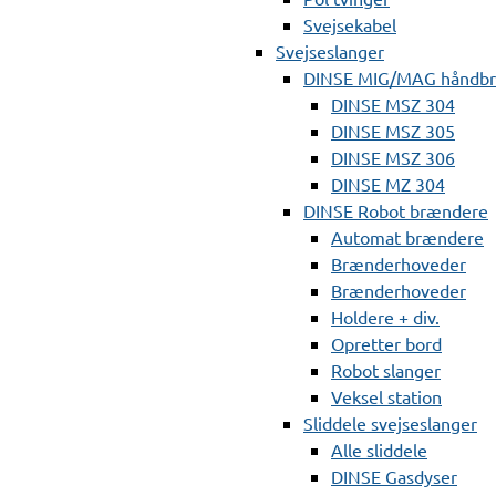
Svejsekabel
Svejseslanger
DINSE MIG/MAG håndb
DINSE MSZ 304
DINSE MSZ 305
DINSE MSZ 306
DINSE MZ 304
DINSE Robot brændere
Automat brændere
Brænderhoveder
Brænderhoveder
Holdere + div.
Opretter bord
Robot slanger
Veksel station
Sliddele svejseslanger
Alle sliddele
DINSE Gasdyser