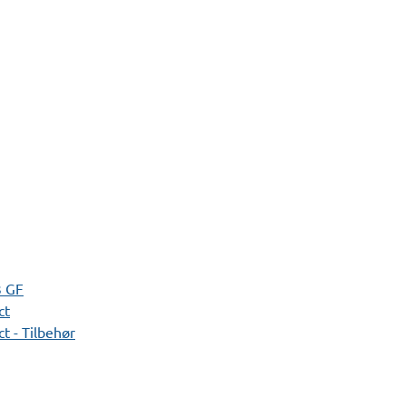
3 GF
ct
t - Tilbehør