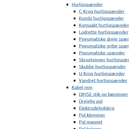
Hurtigspænder
C-Krog hurtigspænder
Kombi hurtigspænder
Kompakt hurtigspænder
Lodrette hurtigspænder
Pneumatiske dreje spæ
Pneumatiske gribe spæ
Pneumatiske spænder
Skruetvinger hurtigspæ
Skubbe hurtigspænder
U-Krog hurtigspænder
Vandret hurtigspænder
Kabel mm
DINSE stik og bøsninger
Drejelig pol
Elektrodeholdere
Pol klemmer
Pol magnet
Pol tvinger