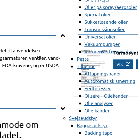
Olier på spray/aerosoler
Special olier
Sukkerløsende olier
Transmissionsolier
Universal olier
Vakuumpumper
l til anvendelse i
Varmeoverføringsolier
Turmosynt
gsarmaturer, ventiler, vand-
Pasta
VIS
der FDA-kravene, og er USDA
Tilbehør
Aftapningshaner
Autotomatisk smørring
Fedtpresser
Oilsafe - Oliekander
Olie analyser
Olie kander
Svejseudstyr
anmode om
Baggas udstyr
Backing tape
ladet.