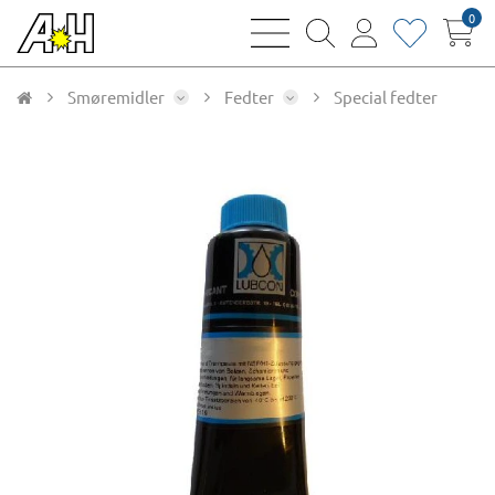
0
bars
magnifying
user
heart
sharp
glass
thin
thin
thin
thin
Smøremidler
Fedter
Special fedter