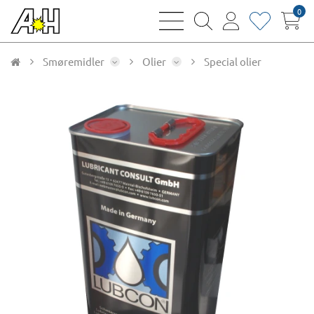
0
bars
magnifying
user
heart
sharp
glass
thin
thin
thin
thin
Smøremidler
Olier
Special olier