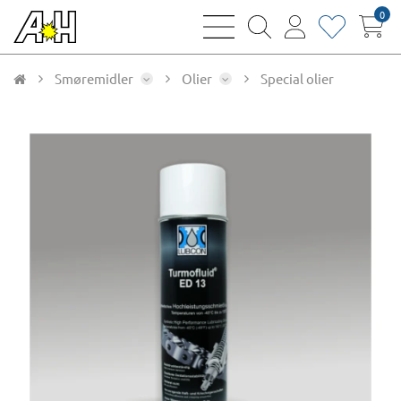
0
bars
magnifying
user
heart
sharp
glass
thin
thin
thin
thin
Smøremidler
Olier
Special olier