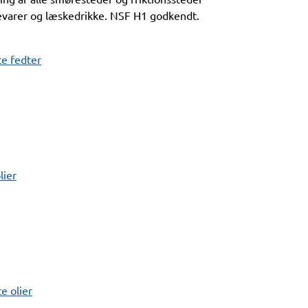
devarer og læskedrikke. NSF H1 godkendt.
e fedter
lier
 olier