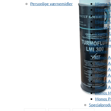
Personlige værnemidler
Migma T
Migma T
Migma T
Migma T
Migma T
Migma T
Migma T
Olieskimme
Skæreolier
Monos A
Monos At
Monos A
Monos A
Monos At
Monos A
Monos Mi
Monos Pr
Specialprod