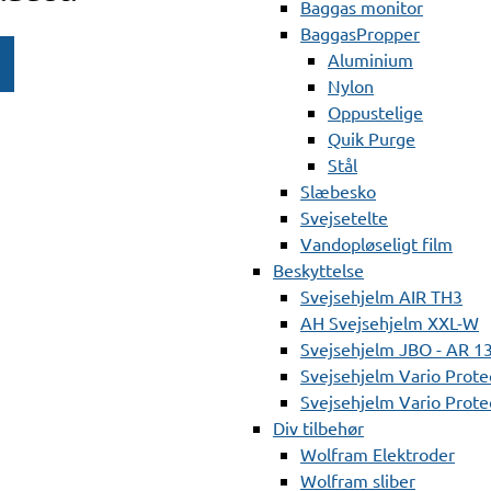
Baggas monitor
BaggasPropper
Aluminium
Nylon
Oppustelige
Quik Purge
Stål
Slæbesko
Svejsetelte
Vandopløseligt film
Beskyttelse
Svejsehjelm AIR TH3
AH Svejsehjelm XXL-W
Svejsehjelm JBO - AR 1
Svejsehjelm Vario Prote
Svejsehjelm Vario Protec
Div tilbehør
Wolfram Elektroder
Wolfram sliber