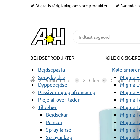
Få gratis rådgivning om vore produkter
Førende in
BEJDSEPRODUKTER
KØLE OG SKÆR
Bejdsepasta
Køle-smørem
Spraybejdse
Migma Ev
Smøremidler
Olier
Special oli
Dyppebejdse
Migma Ev
Passivering og afrensning
Migma E
Pleje af overflader
Migma T
Tilbehør
Migma T
Bejdsekar
Migma T
Pensler
Migma T
Spray lanse
Migma T
Sprayanlæg
Migma T