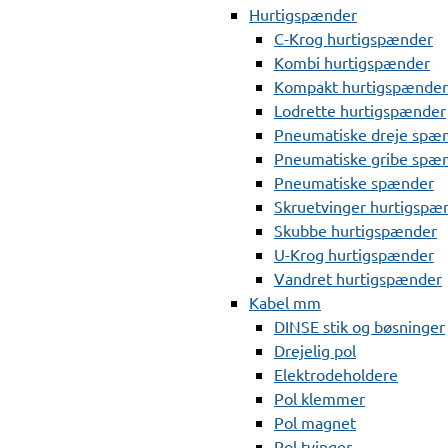
Hurtigspænder
C-Krog hurtigspænder
Kombi hurtigspænder
Kompakt hurtigspænder
Lodrette hurtigspænder
Pneumatiske dreje spæ
Pneumatiske gribe spæ
Pneumatiske spænder
Skruetvinger hurtigspæ
Skubbe hurtigspænder
U-Krog hurtigspænder
Vandret hurtigspænder
Kabel mm
DINSE stik og bøsninger
Drejelig pol
Elektrodeholdere
Pol klemmer
Pol magnet
Pol tvinger