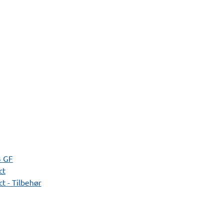
3 GF
ct
t - Tilbehør