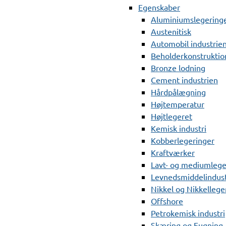
Egenskaber
Aluminiumslegering
Austenitisk
Automobil industrie
Beholderkonstruktio
Bronze lodning
Cement industrien
Hårdpålægning
Højtemperatur
Højtlegeret
Kemisk industri
Kobberlegeringer
Kraftværker
Lavt- og mediumlege
Levnedsmiddelindust
Nikkel og Nikkellege
Offshore
Petrokemisk industri
Skæring og Fugning