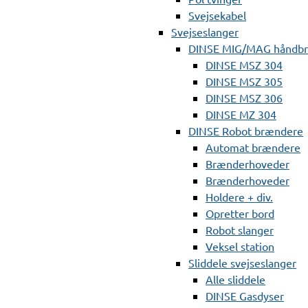
Svejsekabel
Svejseslanger
DINSE MIG/MAG håndb
DINSE MSZ 304
DINSE MSZ 305
DINSE MSZ 306
DINSE MZ 304
DINSE Robot brændere
Automat brændere
Brænderhoveder
Brænderhoveder
Holdere + div.
Opretter bord
Robot slanger
Veksel station
Sliddele svejseslanger
Alle sliddele
DINSE Gasdyser