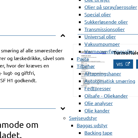
Olier på spray/aerosoler
Special olier
Sukkerløsende olier
Transmissionsolier
Universal olier
Vakuumpumper
l smøring af alle smøresteder
Varmeoverføringsolier
Turmoflui
arer og læskedrikke, såvel som
Pasta
VIS
rer, hvor der kræves en
Tilbehør
ugt- og giftfri,
Aftapningshaner
NSF H1 godkendt.
Autotomatisk smørring
Fedtpresser
Oilsafe - Oliekander
Olie analyser
Olie kander
Svejseudstyr
anmode om
Baggas udstyr
Backing tape
ladet.