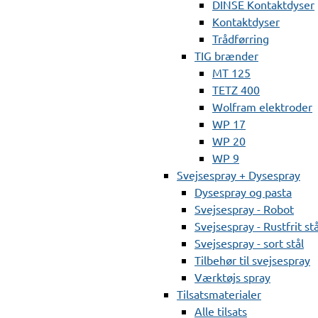
DINSE Kontaktdyser
Kontaktdyser
Trådførring
TIG brænder
MT 125
TETZ 400
Wolfram elektroder
WP 17
WP 20
WP 9
Svejsespray + Dysespray
Dysespray og pasta
Svejsespray - Robot
Svejsespray - Rustfrit stå
Svejsespray - sort stål
Tilbehør til svejsespray
Værktøjs spray
Tilsatsmaterialer
Alle tilsats