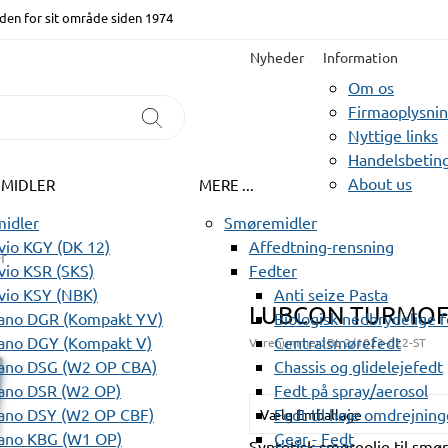
den for sit område siden 1974
Nyheder
Information
Om os
Firmaoplysni
Nyttige links
Handelsbeting
About us
EMIDLER
MERE ...
idler
Smøremidler
io KGY (DK 12)
Affedtning-rensning
er
io KSR (SKS)
Fedter
vio KSY (NBK)
Anti seize Pasta
LUBCON TURMOFL
ano DGR (Kompakt YV)
Biologisk nedbrydelige 
ano DGY (Kompakt V)
Centralsmørefedt
Varenummer:
BL 2/1023-022-ST
ano DSG (W2 OP CBA)
Chassis og glidelejefedt
ano DSR (W2 OP)
Fedt på spray/aerosol
ano DSY (W2 OP CBF)
Fedt til høje omdrejning
Vælg Emballage
ano KBG (W1 OP)
Gear - Fedt
Syntetisk smøreolie til smør