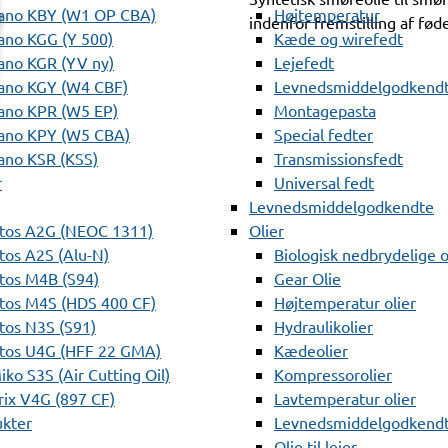
ano KBY (W1 OP CBA)
Højtemperatur
indenfor fremstilling af fø
ano KGG (Y 500)
Kæde og wirefedt
ano KGR (YV ny)
Lejefedt
ano KGY (W4 CBF)
Levnedsmiddelgodkendt
ano KPR (W5 EP)
Montagepasta
ano KPY (W5 CBA)
Special fedter
ano KSR (KSS)
Transmissionsfedt
r
Universal fedt
Levnedsmiddelgodkendte
tos A2G (NEOC 1311)
Olier
os A2S (Alu-N)
Biologisk nedbrydelige o
tos M4B (S94)
Gear Olie
tos M4S (HDS 400 CF)
Højtemperatur olier
os N3S (S91)
Hydraulikolier
tos U4G (HFF 22 GMA)
Kædeolier
ko S3S (Air Cutting Oil)
Kompressorolier
ix V4G (897 CF)
Lavtemperatur olier
ukter
Levnedsmiddelgodkendte
Olie til lejer