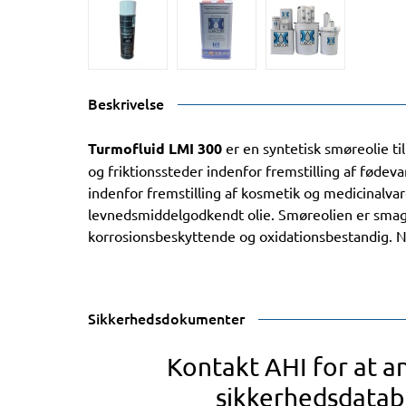
Beskrivelse
Turmofluid LMI 300
er en syntetisk smøreolie ti
og friktionssteder indenfor fremstilling af fødev
indenfor fremstilling af kosmetik og medicinalva
levnedsmiddelgodkendt olie. Smøreolien er smag- l
korrosionsbeskyttende og oxidationsbestandig. 
Sikkerhedsdokumenter
Kontakt AHI for at 
sikkerhedsdatab