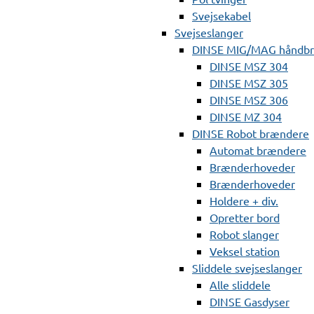
Svejsekabel
Svejseslanger
DINSE MIG/MAG håndb
DINSE MSZ 304
DINSE MSZ 305
DINSE MSZ 306
DINSE MZ 304
DINSE Robot brændere
Automat brændere
Brænderhoveder
Brænderhoveder
Holdere + div.
Opretter bord
Robot slanger
Veksel station
Sliddele svejseslanger
Alle sliddele
DINSE Gasdyser