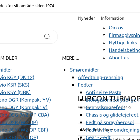
den for sit område siden 1974
Nyheder
Information
Om os
Firmaoplysni
Nyttige links
Handelsbeting
About us
EMIDLER
MERE ...
idler
Smøremidler
io KGY (DK 12)
Affedtning-rensning
er
io KSR (SKS)
Fedter
vio KSY (NBK)
Anti seize Pasta
LUBCON TURMOPO
ano DGR (Kompakt YV)
Biologisk nedbrydelige 
ano DGY (Kompakt V)
Centralsmørefedt
Varenummer:
BL 2/1227-041-ST
ano DSG (W2 OP CBA)
Chassis og glidelejefedt
ano DSR (W2 OP)
Fedt på spray/aerosol
ano DSY (W2 OP CBF)
Fedt til høje omdrejning
Vælg Emballage
ano KBG (W1 OP)
Gear - Fedt
Højtydende syntetisk olie, s