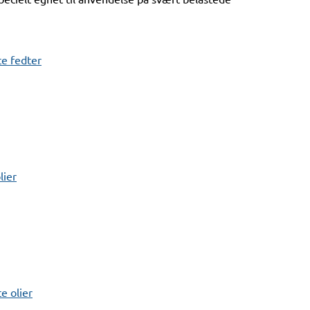
e fedter
lier
 olier