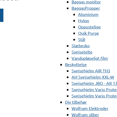
Baggas monitor
BaggasPropper
Aluminium
Nylon
Oppustelige
Quik Purge
Stål
Slæbesko
Svejsetelte
Vandopløseligt film
Beskyttelse
Svejsehjelm AIR TH3
AH Svejsehjelm XXL-W
Svejsehjelm JBO - AR 1
Svejsehjelm Vario Prote
Svejsehjelm Vario Protec
Div tilbehør
Wolfram Elektroder
Wolfram sliber