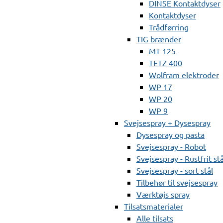
DINSE Kontaktdyser
Kontaktdyser
Trådførring
TIG brænder
MT 125
TETZ 400
Wolfram elektroder
WP 17
WP 20
WP 9
Svejsespray + Dysespray
Dysespray og pasta
Svejsespray - Robot
Svejsespray - Rustfrit stå
Svejsespray - sort stål
Tilbehør til svejsespray
Værktøjs spray
Tilsatsmaterialer
Alle tilsats