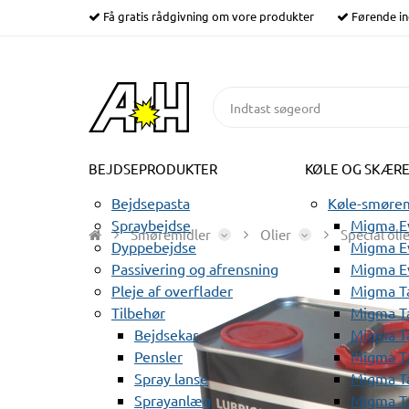
Få gratis rådgivning om vore produkter
Førende in
BEJDSEPRODUKTER
KØLE OG SKÆR
Bejdsepasta
Køle-smørem
Spraybejdse
Migma Ev
Smøremidler
Olier
Special oli
Dyppebejdse
Migma Ev
Passivering og afrensning
Migma E
Pleje af overflader
Migma T
Tilbehør
Migma T
Bejdsekar
Migma T
Pensler
Migma T
Spray lanse
Migma T
Sprayanlæg
Migma T