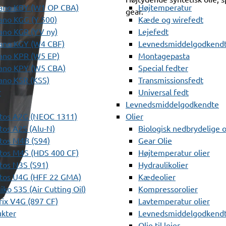
ano KBY (W1 OP CBA)
Højtemperatur
gear.
ano KGG (Y 500)
Kæde og wirefedt
ano KGR (YV ny)
Lejefedt
ano KGY (W4 CBF)
Levnedsmiddelgodkendt
ano KPR (W5 EP)
Montagepasta
ano KPY (W5 CBA)
Special fedter
ano KSR (KSS)
Transmissionsfedt
r
Universal fedt
Levnedsmiddelgodkendte
tos A2G (NEOC 1311)
Olier
os A2S (Alu-N)
Biologisk nedbrydelige o
tos M4B (S94)
Gear Olie
tos M4S (HDS 400 CF)
Højtemperatur olier
os N3S (S91)
Hydraulikolier
tos U4G (HFF 22 GMA)
Kædeolier
ko S3S (Air Cutting Oil)
Kompressorolier
ix V4G (897 CF)
Lavtemperatur olier
ukter
Levnedsmiddelgodkendte
Olie til lejer