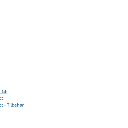
3 GF
ct
t - Tilbehør