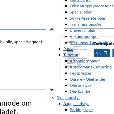
Olier på spray/aerosoler
Special olier
Sukkerløsende olier
Transmissionsolier
Universal olier
Vakuumpumper
k olie, specielt egnet til
Varmeoverføringsolier
Turmopolo
Pasta
VIS
Tilbehør
Aftapningshaner
Autotomatisk smørring
Fedtpresser
Oilsafe - Oliekander
Olie analyser
Olie kander
Svejseudstyr
anmode om
Baggas udstyr
Backing tape
ladet.