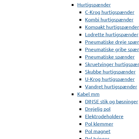
Hurtigspænder
C-Krog hurtigspænder
Kombi hurtigspænder
Kompakt hurtigspænder
Lodrette hurtigspænder
Pneumatiske dreje spæ
Pneumatiske gribe spæ
Pneumatiske spænder
Skruetvinger hurtigspæ
Skubbe hurtigspænder
U-Krog hurtigspænder
Vandret hurtigspænder
Kabel mm
DINSE stik og bøsninger
Drejelig pol
Elektrodeholdere
Pol klemmer
Pol magnet
Pol tvinger