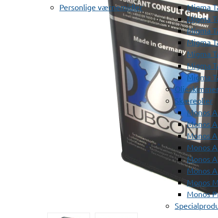
Personlige værnemidler
Migma T
Migma T
Migma T
Migma T
Migma T
Migma T
Migma T
Olieskimme
Skæreolier
Monos A
Monos At
Monos A
Monos A
Monos At
Monos A
Monos Mi
Monos Pr
Specialprod