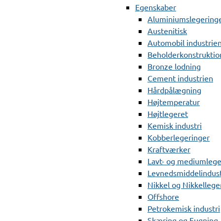
Egenskaber
Aluminiumslegering
Austenitisk
Automobil industrie
Beholderkonstruktio
Bronze lodning
Cement industrien
Hårdpålægning
Højtemperatur
Højtlegeret
Kemisk industri
Kobberlegeringer
Kraftværker
Lavt- og mediumlege
Levnedsmiddelindust
Nikkel og Nikkellege
Offshore
Petrokemisk industri
Skæring og Fugning