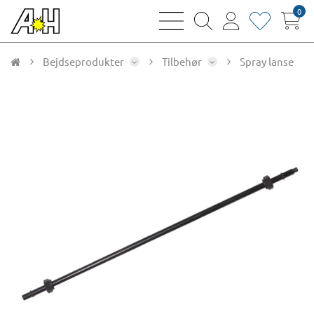
0
bars
magnifying
user
heart
sharp
glass
thin
thin
thin
thin
Bejdseprodukter
Tilbehør
Spray lanse