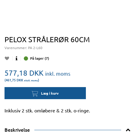
PELOX STRÅLERØR 60CM
Varenummer:
PA 2-L60
På lager (7)
577,18
DKK
inkl. moms
(461,75
DKK
)
ekskl. moms
Læg i kurv
Inklusiv 2 stk. omløbere & 2 stk. o-ringe.
Beskrivelse