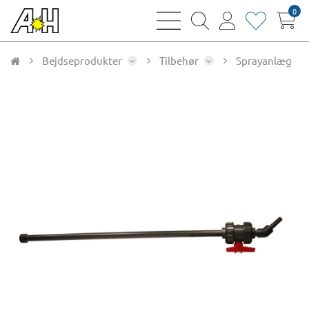
0
bars
magnifying
user
heart
sharp
glass
thin
thin
thin
thin
Bejdseprodukter
Tilbehør
Sprayanlæg