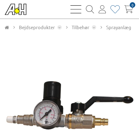
0
bars
magnifying
user
heart
sharp
glass
thin
thin
thin
thin
Bejdseprodukter
Tilbehør
Sprayanlæg