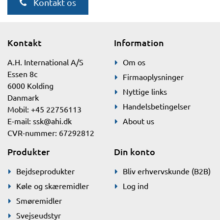
Kontakt os
Kontakt
Information
A.H. International A/S
Om os
Essen 8c
Firmaoplysninger
6000 Kolding
Nyttige links
Danmark
Handelsbetingelser
Mobil: +45 22756113
E-mail:
ssk@ahi.dk
About us
CVR-nummer: 67292812
Produkter
Din konto
Bejdseprodukter
Bliv erhvervskunde (B2B)
Køle og skæremidler
Log ind
Smøremidler
Svejseudstyr