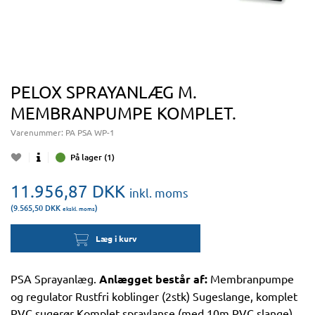
PELOX SPRAYANLÆG M.
MEMBRANPUMPE KOMPLET.
Varenummer:
PA PSA WP-1
På lager (1)
11.956,87
DKK
inkl. moms
(9.565,50
DKK
)
ekskl. moms
Læg i kurv
PSA Sprayanlæg.
Anlægget består af:
Membranpumpe
og regulator Rustfri koblinger (2stk) Sugeslange, komplet
PVC sugerør Komplet spraylanse (med 10m PVC slange)