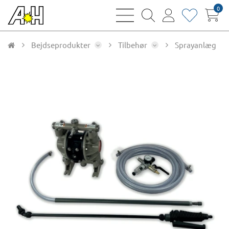
0
bars
magnifying
user
heart
sharp
glass
thin
thin
thin
thin
Bejdseprodukter
Tilbehør
Sprayanlæg