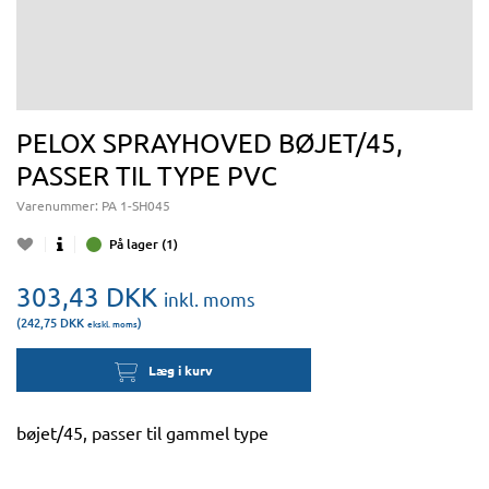
PELOX SPRAYHOVED BØJET/45,
PASSER TIL TYPE PVC
Varenummer:
PA 1-SH045
På lager (1)
303,43
DKK
inkl. moms
(242,75
DKK
)
ekskl. moms
Læg i kurv
bøjet/45, passer til gammel type