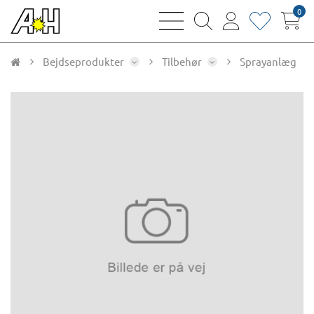
0
bars
magnifying
user
heart
sharp
glass
thin
thin
thin
thin
Bejdseprodukter
Tilbehør
Sprayanlæg