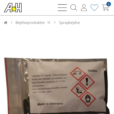
0
bars
magnifying
user
heart
sharp
glass
thin
thin
thin
thin
Bejdseprodukter
Spraybejdse