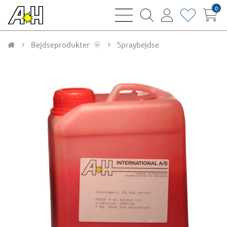
0
bars
magnifying
user
heart
sharp
glass
thin
thin
thin
thin
Bejdseprodukter
Spraybejdse