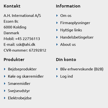
Kontakt
Information
A.H. International A/S
Om os
Essen 8c
Firmaoplysninger
6000 Kolding
Nyttige links
Danmark
Handelsbetingelser
Mobil: +45 22756113
E-mail:
ssk@ahi.dk
About us
CVR-nummer: 67292812
Produkter
Din konto
Bejdseprodukter
Bliv erhvervskunde (B2B)
Køle og skæremidler
Log ind
Smøremidler
Svejseudstyr
Elektrobejdse