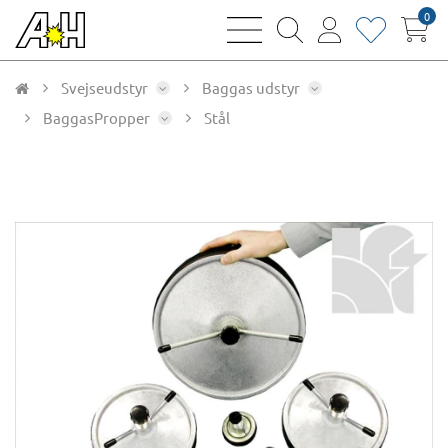
0
bars
magnifying
user
heart
sharp
glass
thin
thin
thin
thin
Svejseudstyr
Baggas udstyr
BaggasPropper
Stål