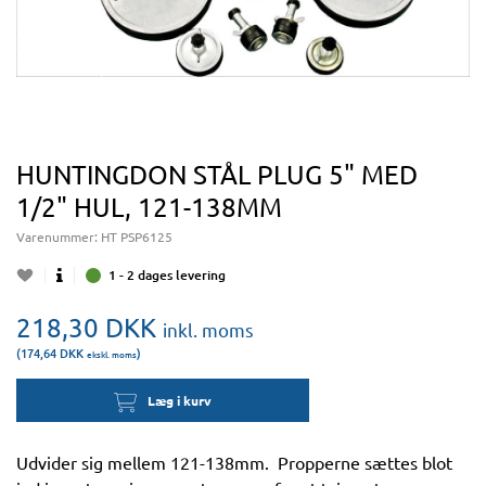
HUNTINGDON STÅL PLUG 5" MED
1/2" HUL, 121-138MM
Varenummer:
HT PSP6125
1 - 2 dages levering
218,30
DKK
inkl. moms
(174,64
DKK
)
ekskl. moms
Læg i kurv
Udvider sig mellem 121-138mm. Propperne sættes blot