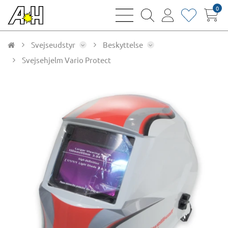
0
bars
magnifying
user
heart
sharp
glass
thin
thin
thin
thin
Svejseudstyr
Beskyttelse
Svejsehjelm Vario Protect