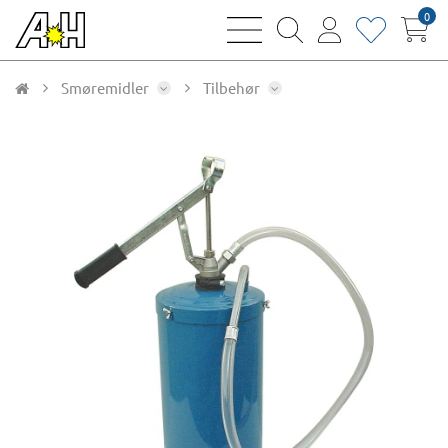
0
bars
magnifying
user
heart
sharp
glass
thin
thin
thin
thin
Smøremidler
Tilbehør