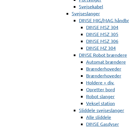
Svejsekabel
Svejseslanger
DINSE MIG/MAG håndb
DINSE MSZ 304
DINSE MSZ 305
DINSE MSZ 306
DINSE MZ 304
DINSE Robot brændere
Automat brændere
Brænderhoveder
Brænderhoveder
Holdere + div.
Opretter bord
Robot slanger
Veksel station
Sliddele svejseslanger
Alle sliddele
DINSE Gasdyser