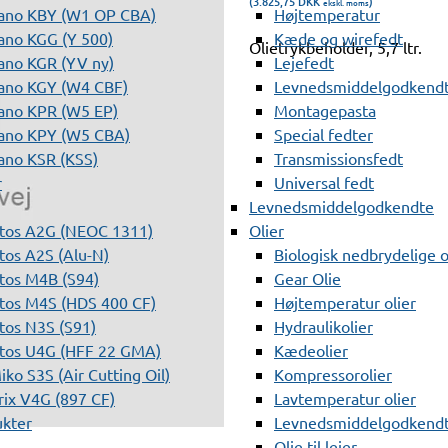
(3.825,75
DKK
)
ekskl. moms
ano KBY (W1 OP CBA)
Højtemperatur
ano KGG (Y 500)
Kæde og wirefedt
Olietrykbeholder, 5,7 ltr.
ano KGR (YV ny)
Lejefedt
ano KGY (W4 CBF)
Levnedsmiddelgodkendt
ano KPR (W5 EP)
Montagepasta
ano KPY (W5 CBA)
Special fedter
ano KSR (KSS)
Transmissionsfedt
r
Universal fedt
Levnedsmiddelgodkendte
tos A2G (NEOC 1311)
Olier
os A2S (Alu-N)
Biologisk nedbrydelige o
tos M4B (S94)
Gear Olie
tos M4S (HDS 400 CF)
Højtemperatur olier
os N3S (S91)
Hydraulikolier
tos U4G (HFF 22 GMA)
Kædeolier
ko S3S (Air Cutting Oil)
Kompressorolier
ix V4G (897 CF)
Lavtemperatur olier
ukter
Levnedsmiddelgodkendte
Olie til lejer