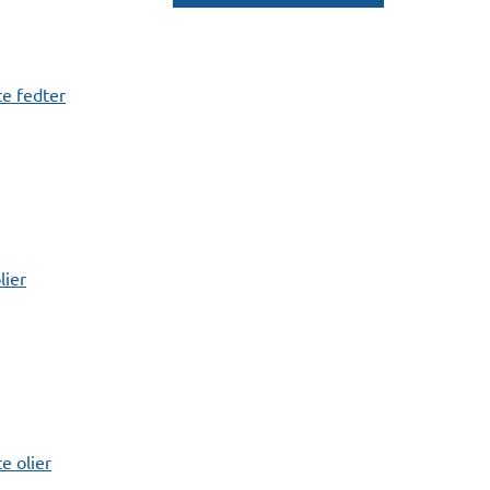
e fedter
lier
 olier