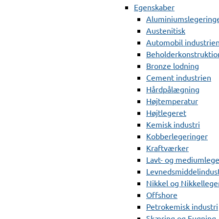
Egenskaber
Aluminiumslegering
Austenitisk
Automobil industrie
Beholderkonstruktio
Bronze lodning
Cement industrien
Hårdpålægning
Højtemperatur
Højtlegeret
Kemisk industri
Kobberlegeringer
Kraftværker
Lavt- og mediumlege
Levnedsmiddelindust
Nikkel og Nikkellege
Offshore
Petrokemisk industri
Skæring og Fugning