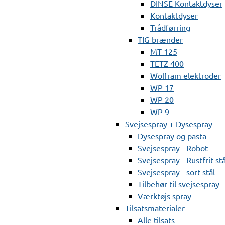
DINSE Kontaktdyser
Kontaktdyser
Trådførring
TIG brænder
MT 125
TETZ 400
Wolfram elektroder
WP 17
WP 20
WP 9
Svejsespray + Dysespray
Dysespray og pasta
Svejsespray - Robot
Svejsespray - Rustfrit stå
Svejsespray - sort stål
Tilbehør til svejsespray
Værktøjs spray
Tilsatsmaterialer
Alle tilsats