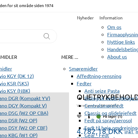
den for sit område siden 1974
Nyheder
Information
Om os
Firmaoplysni
Nyttige links
Handelsbeting
About us
EMIDLER
MERE ...
idler
Smøremidler
io KGY (DK 12)
Affedtning-rensning
io KSR (SKS)
Fedter
vio KSY (NBK)
Anti seize Pasta
OLIETRYKBEHOLDE
ano DGR (Kompakt YV)
Biologisk nedbrydelige 
ano DGY (Kompakt V)
Centralsmørefedt
Varenummer:
BF 150057
ano DSG (W2 OP CBA)
Chassis og glidelejefedt
På lager (1)
ano DSR (W2 OP)
Fedt på spray/aerosol
ano DSY (W2 OP CBF)
Fedt til høje omdrejning
4.782,18
DKK
inkl.
ano KBG (W1 OP)
Gear - Fedt