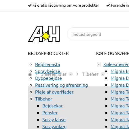
Få gratis rådgivning om vore produkter
Førende in
BEJDSEPRODUKTER
KØLE OG SKÆR
Bejdsepasta
Køle-smørem
Spraybejdse
Migma Ev
Smøremidler
Tilbehør
Dyppebejdse
Migma Ev
Passivering og afrensning
Migma E
Pleje af overflader
Migma T
Tilbehør
Migma T
Bejdsekar
Migma T
Pensler
Migma T
Spray lanse
Migma T
Sprayanlæg
Migma T