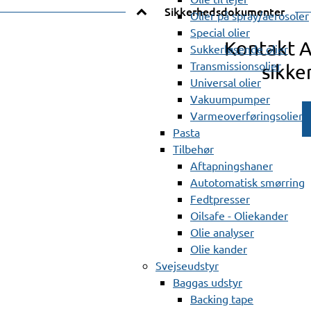
Sikkerhedsdokumenter
Olier på spray/aerosoler
Special olier
Kontakt 
Sukkerløsende olier
Transmissionsolier
sikke
Universal olier
Vakuumpumper
Varmeoverføringsolier
Pasta
Tilbehør
Aftapningshaner
Autotomatisk smørring
Fedtpresser
Oilsafe - Oliekander
Olie analyser
Olie kander
Svejseudstyr
Baggas udstyr
Backing tape