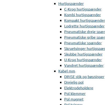
Hurtigspænder
C-Krog hurtigspænder
Kombi hurtigspænder
Kompakt hurtigspænder
Lodrette hurtigspænder
Pneumatiske dreje spæ
Pneumatiske gribe spæ
Pneumatiske spænder
Skruetvinger hurtigspæ
Skubbe hurtigspænder
U-Krog hurtigspænder
Vandret hurtigspænder
Kabel mm
DINSE stik og bøsninger
Drejelig pol
Elektrodeholdere
Pol klemmer
Pol magnet
Pol tvinger