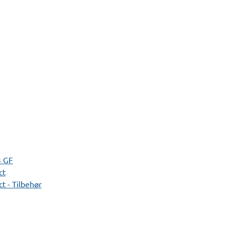
3 GF
ct
t - Tilbehør