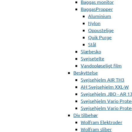
Baggas monitor
BaggasPropper
Aluminium
Nylon
Oppustelige
Quik Purge
Stål
Slæbesko
Svejsetelte
Vandopløseligt film
Beskyttelse
Svejsehjelm AIR TH3
AH Svejsehjelm XXL-W
Svejsehjelm JBO - AR 1
Svejsehjelm Vario Prote
Svejsehjelm Vario Protec
Div tilbehør
Wolfram Elektroder
Wolfram sliber