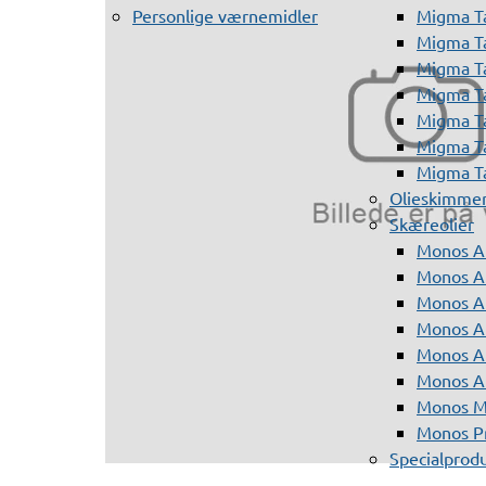
Personlige værnemidler
Migma T
Migma T
Migma T
Migma T
Migma T
Migma T
Migma T
Olieskimme
Skæreolier
Monos A
Monos At
Monos A
Monos A
Monos At
Monos A
Monos Mi
Monos Pr
Specialprod