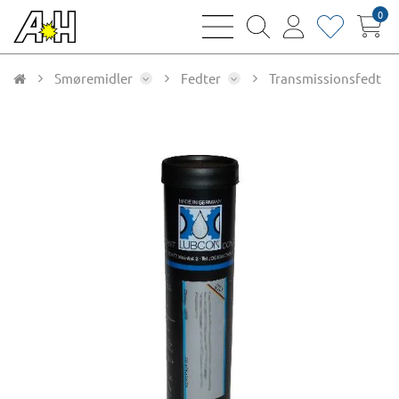
0
bars
magnifying
user
heart
sharp
glass
thin
thin
thin
thin
Smøremidler
Fedter
Transmissionsfedt