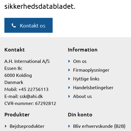
sikkerhedsdatabladet.
Kontakt os
Kontakt
Information
A.H. International A/S
Om os
Essen 8c
Firmaoplysninger
6000 Kolding
Nyttige links
Danmark
Handelsbetingelser
Mobil: +45 22756113
E-mail:
ssk@ahi.dk
About us
CVR-nummer: 67292812
Produkter
Din konto
Bejdseprodukter
Bliv erhvervskunde (B2B)