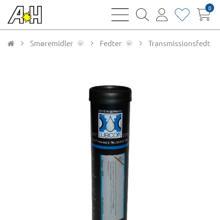
0
bars
magnifying
user
heart
sharp
glass
thin
thin
thin
thin
Smøremidler
Fedter
Transmissionsfedt