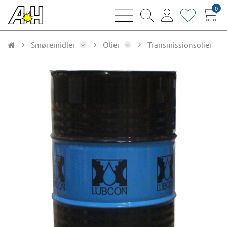
0
bars
magnifying
user
heart
sharp
glass
thin
thin
thin
thin
Smøremidler
Olier
Transmissionsolier