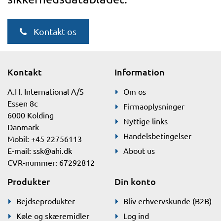
Kontakt os
Kontakt
Information
A.H. International A/S
Om os
Essen 8c
Firmaoplysninger
6000 Kolding
Nyttige links
Danmark
Handelsbetingelser
Mobil: +45 22756113
E-mail:
ssk@ahi.dk
About us
CVR-nummer: 67292812
Produkter
Din konto
Bejdseprodukter
Bliv erhvervskunde (B2B)
Køle og skæremidler
Log ind