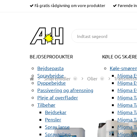
Få gratis rådgivning om vore produkter
Førende in
BEJDSEPRODUKTER
KØLE OG SKÆR
Bejdsepasta
Køle-smørem
Spraybejdse
Migma Ev
Smøremidler
Olier
Transmissi
Dyppebejdse
Migma Ev
Passivering og afrensning
Migma E
Pleje af overflader
Migma T
Tilbehør
Migma T
Bejdsekar
Migma T
Pensler
Migma T
Spray lanse
Migma T
Sprayanlæg
Migma T