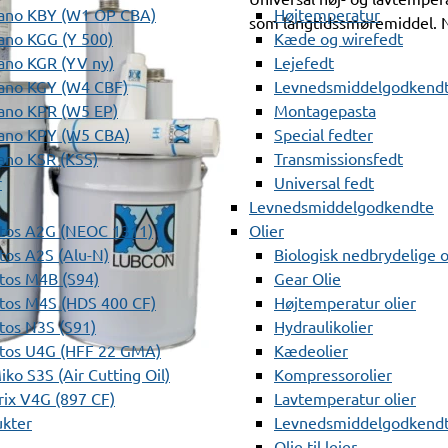
ano KBY (W1 OP CBA)
Højtemperatur
som langtidssmøremiddel. 
ano KGG (Y 500)
Kæde og wirefedt
ano KGR (YV ny)
Lejefedt
ano KGY (W4 CBF)
Levnedsmiddelgodkendt
ano KPR (W5 EP)
Montagepasta
ano KPY (W5 CBA)
Special fedter
ano KSR (KSS)
Transmissionsfedt
r
Universal fedt
Levnedsmiddelgodkendte
tos A2G (NEOC 1311)
Olier
os A2S (Alu-N)
Biologisk nedbrydelige o
tos M4B (S94)
Gear Olie
tos M4S (HDS 400 CF)
Højtemperatur olier
os N3S (S91)
Hydraulikolier
tos U4G (HFF 22 GMA)
Kædeolier
ko S3S (Air Cutting Oil)
Kompressorolier
ix V4G (897 CF)
Lavtemperatur olier
ukter
Levnedsmiddelgodkendte
Olie til lejer