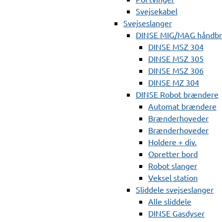
Svejsekabel
Svejseslanger
DINSE MIG/MAG håndb
DINSE MSZ 304
DINSE MSZ 305
DINSE MSZ 306
DINSE MZ 304
DINSE Robot brændere
Automat brændere
Brænderhoveder
Brænderhoveder
Holdere + div.
Opretter bord
Robot slanger
Veksel station
Sliddele svejseslanger
Alle sliddele
DINSE Gasdyser