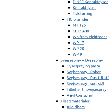
DINSE Kontaktdyser
Kontaktdyser
Trådførring
TIG brænder
MT 125
TETZ 400
Wolfram elektroder
WP 17
WP 20
WP 9
Svejsespray + Dysespray
Dysespray og pasta
Svejsespray - Robot
Svejsespray - Rustfrit stå
Svejsespray - sort stål
Tilbehør til svejsespray
Værktøjs spray
Tilsatsmaterialer
Alle tilsats