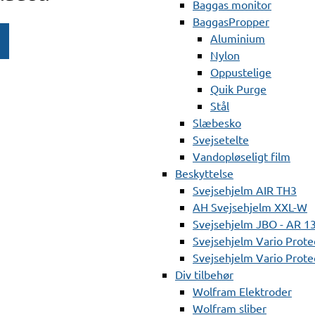
Baggas monitor
BaggasPropper
Aluminium
Nylon
Oppustelige
Quik Purge
Stål
Slæbesko
Svejsetelte
Vandopløseligt film
Beskyttelse
Svejsehjelm AIR TH3
AH Svejsehjelm XXL-W
Svejsehjelm JBO - AR 1
Svejsehjelm Vario Prote
Svejsehjelm Vario Protec
Div tilbehør
Wolfram Elektroder
Wolfram sliber