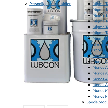
Personlige værnemidler
Migma T
Migma T
Migma T
Migma T
Migma T
Migma T
Migma T
Olieskimme
Skæreolier
Monos A
Monos At
Monos A
Monos A
Monos At
Monos A
Monos Mi
Monos Pr
Specialprod