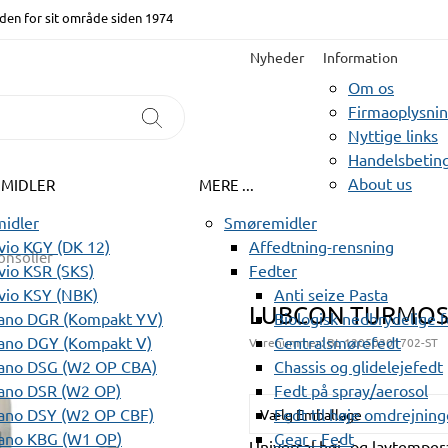
den for sit område siden 1974
Nyheder
Information
Om os
Firmaoplysni
Nyttige links
Handelsbeting
About us
EMIDLER
MERE ...
idler
Smøremidler
io KGY (DK 12)
Affedtning-rensning
onsolier
io KSR (SKS)
Fedter
vio KSY (NBK)
Anti seize Pasta
LUBCON TURMOS
ano DGR (Kompakt YV)
Biologisk nedbrydelige 
ano DGY (Kompakt V)
Centralsmørefedt
Varenummer:
BL 12050301702-ST
ano DSG (W2 OP CBA)
Chassis og glidelejefedt
ano DSR (W2 OP)
Fedt på spray/aerosol
ano DSY (W2 OP CBF)
Fedt til høje omdrejning
Vælg Emballage
ano KBG (W1 OP)
Gear - Fedt
Universal høj- og lavtemper