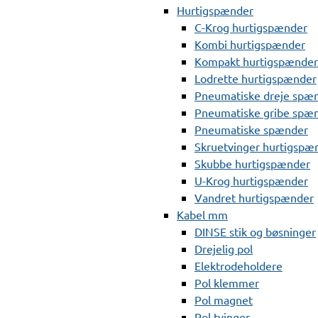
Hurtigspænder
C-Krog hurtigspænder
Kombi hurtigspænder
Kompakt hurtigspænder
Lodrette hurtigspænder
Pneumatiske dreje spæ
Pneumatiske gribe spæ
Pneumatiske spænder
Skruetvinger hurtigspæ
Skubbe hurtigspænder
U-Krog hurtigspænder
Vandret hurtigspænder
Kabel mm
DINSE stik og bøsninger
Drejelig pol
Elektrodeholdere
Pol klemmer
Pol magnet
Pol tvinger