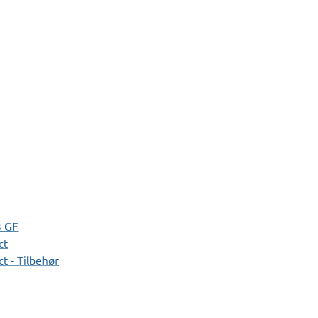
3 GF
ct
t - Tilbehør