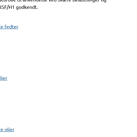
NSF/H1 godkendt.
e fedter
lier
 olier