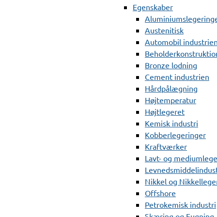
Egenskaber
Aluminiumslegering
Austenitisk
Automobil industrie
Beholderkonstruktio
Bronze lodning
Cement industrien
Hårdpålægning
Højtemperatur
Højtlegeret
Kemisk industri
Kobberlegeringer
Kraftværker
Lavt- og mediumlege
Levnedsmiddelindust
Nikkel og Nikkellege
Offshore
Petrokemisk industri
Skæring og Fugning