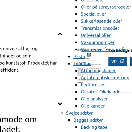
Olier på spray/aerosoler
Special olier
Sukkerløsende olier
Transmissionsolier
Universal olier
Vakuumpumper
k universal høj- og
Varmeoverføringsolier
Turmosynt
stninger og som
Pasta
VIS
og kunststof. Produktet har
Tilbehør
efficient.
Aftapningshaner
Autotomatisk smørring
Fedtpresser
Oilsafe - Oliekander
Olie analyser
Olie kander
Svejseudstyr
anmode om
Baggas udstyr
Backing tape
ladet.