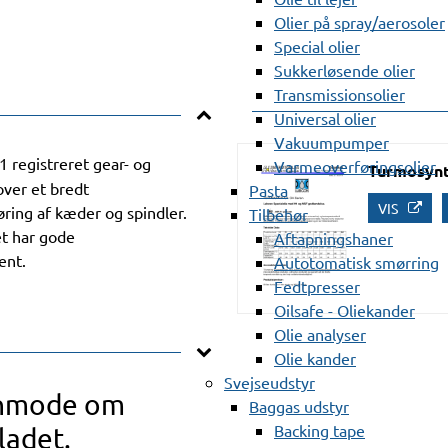
Olier på spray/aerosoler
Special olier
Sukkerløsende olier
Transmissionsolier
Universal olier
Vakuumpumper
1 registreret gear- og
Varmeoverføringsolier
Turmosynt
ver et bredt
Pasta
VIS
ring af kæder og spindler.
Tilbehør
et har gode
Aftapningshaner
ent.
Autotomatisk smørring
Fedtpresser
Oilsafe - Oliekander
Olie analyser
Olie kander
Svejseudstyr
anmode om
Baggas udstyr
Backing tape
ladet.