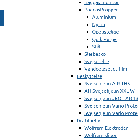
Baggas monitor
BaggasPropper
Aluminium
Nylon
Oppustelige
Quik Purge
Stål
Slæbesko
Svejsetelte
Vandopløseligt film
Beskyttelse
Svejsehjelm AIR TH3
AH Svejsehjelm XXL-W
Svejsehjelm JBO - AR 1
Svejsehjelm Vario Prote
Svejsehjelm Vario Protec
Div tilbehør
Wolfram Elektroder
Wolfram sliber