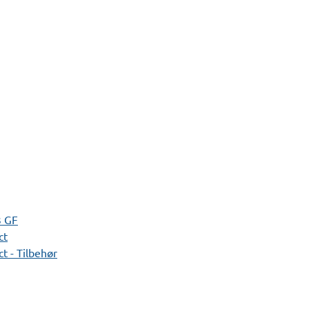
3 GF
ct
t - Tilbehør