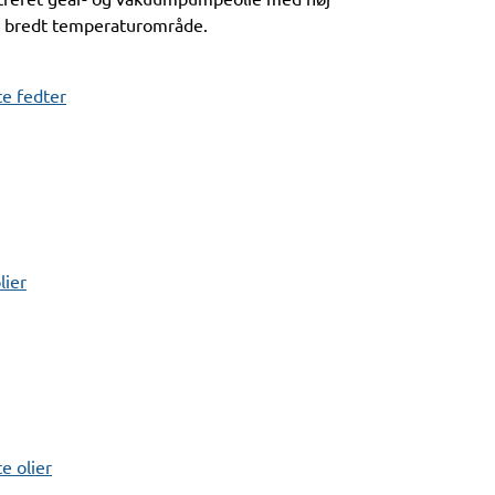
t bredt temperaturområde.
e fedter
lier
 olier