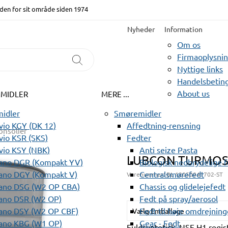
den for sit område siden 1974
Nyheder
Information
Om os
Firmaoplysni
Nyttige links
Handelsbeting
About us
EMIDLER
MERE ...
idler
Smøremidler
io KGY (DK 12)
Affedtning-rensning
onsolier
io KSR (SKS)
Fedter
vio KSY (NBK)
Anti seize Pasta
LUBCON TURMOS
ano DGR (Kompakt YV)
Biologisk nedbrydelige 
ano DGY (Kompakt V)
Centralsmørefedt
Varenummer:
BL 12050041702-ST
ano DSG (W2 OP CBA)
Chassis og glidelejefedt
ano DSR (W2 OP)
Fedt på spray/aerosol
ano DSY (W2 OP CBF)
Fedt til høje omdrejning
Vælg Emballage
ano KBG (W1 OP)
Gear - Fedt
Fuldsyntetisk, NSF H1 regi