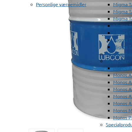
Personlige værnemidler
Migma T
Migma T
Migma T
Migma T
Migma T
Migma T
Migma T
Olieskimme
Skæreolier
Monos A
Monos At
Monos A
Monos A
Monos At
Monos A
Monos Mi
Monos Pr
Specialprod