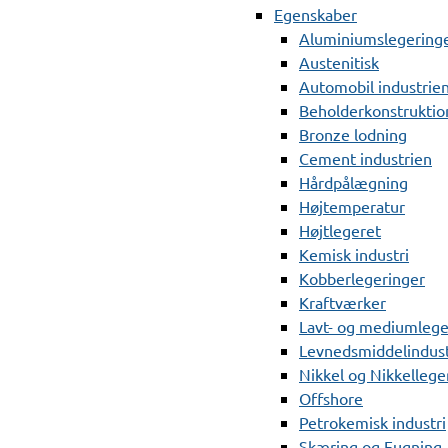
Egenskaber
Aluminiumslegering
Austenitisk
Automobil industrie
Beholderkonstruktio
Bronze lodning
Cement industrien
Hårdpålægning
Højtemperatur
Højtlegeret
Kemisk industri
Kobberlegeringer
Kraftværker
Lavt- og mediumlege
Levnedsmiddelindust
Nikkel og Nikkellege
Offshore
Petrokemisk industri
Skæring og Fugning