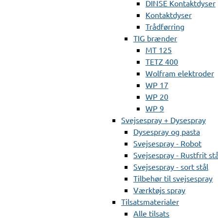
DINSE Kontaktdyser
Kontaktdyser
Trådførring
TIG brænder
MT 125
TETZ 400
Wolfram elektroder
WP 17
WP 20
WP 9
Svejsespray + Dysespray
Dysespray og pasta
Svejsespray - Robot
Svejsespray - Rustfrit stå
Svejsespray - sort stål
Tilbehør til svejsespray
Værktøjs spray
Tilsatsmaterialer
Alle tilsats