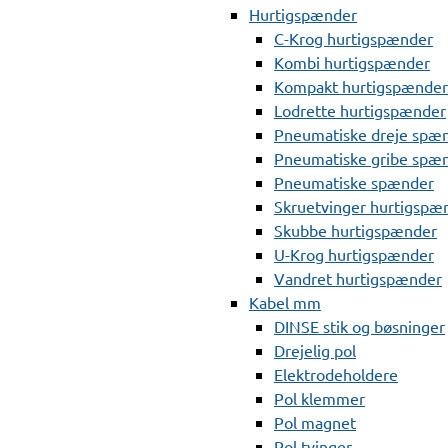
Hurtigspænder
C-Krog hurtigspænder
Kombi hurtigspænder
Kompakt hurtigspænder
Lodrette hurtigspænder
Pneumatiske dreje spæ
Pneumatiske gribe spæ
Pneumatiske spænder
Skruetvinger hurtigspæ
Skubbe hurtigspænder
U-Krog hurtigspænder
Vandret hurtigspænder
Kabel mm
DINSE stik og bøsninger
Drejelig pol
Elektrodeholdere
Pol klemmer
Pol magnet
Pol tvinger