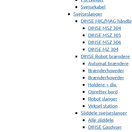
Svejsekabel
Svejseslanger
DINSE MIG/MAG håndb
DINSE MSZ 304
DINSE MSZ 305
DINSE MSZ 306
DINSE MZ 304
DINSE Robot brændere
Automat brændere
Brænderhoveder
Brænderhoveder
Holdere + div.
Opretter bord
Robot slanger
Veksel station
Sliddele svejseslanger
Alle sliddele
DINSE Gasdyser