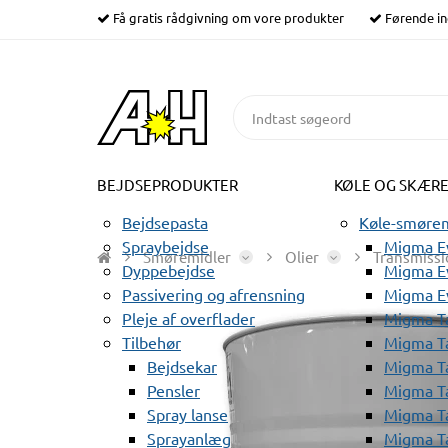
Få gratis rådgivning om vore produkter
Førende in
BEJDSEPRODUKTER
KØLE OG SKÆR
Bejdsepasta
Køle-smørem
Spraybejdse
Migma Ev
Smøremidler
Olier
Transmissi
Dyppebejdse
Migma Ev
Passivering og afrensning
Migma E
Pleje af overflader
Migma T
Tilbehør
Migma T
Bejdsekar
Migma T
Pensler
Migma T
Spray lanse
Migma T
Sprayanlæg
Migma T