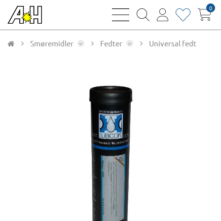
0
bars
magnifying
user
heart
sharp
glass
thin
thin
thin
thin
Smøremidler
Fedter
Universal fedt