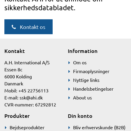
sikkerhedsdatabladet.
Kontakt os
Kontakt
Information
A.H. International A/S
Om os
Essen 8c
Firmaoplysninger
6000 Kolding
Nyttige links
Danmark
Handelsbetingelser
Mobil: +45 22756113
E-mail:
ssk@ahi.dk
About us
CVR-nummer: 67292812
Produkter
Din konto
Bejdseprodukter
Bliv erhvervskunde (B2B)