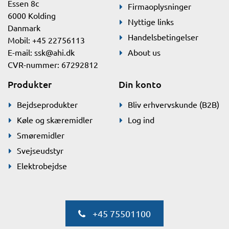
Essen 8c
Firmaoplysninger
6000 Kolding
Nyttige links
Danmark
Handelsbetingelser
Mobil: +45 22756113
E-mail:
ssk@ahi.dk
About us
CVR-nummer: 67292812
Produkter
Din konto
Bejdseprodukter
Bliv erhvervskunde (B2B)
Køle og skæremidler
Log ind
Smøremidler
Svejseudstyr
Elektrobejdse
+45 75501100