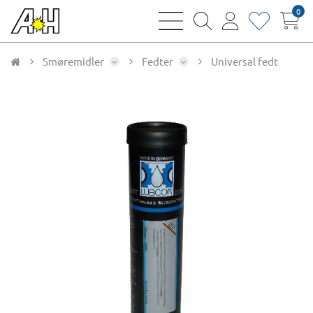
0
bars
magnifying
user
heart
sharp
glass
thin
thin
thin
thin
Smøremidler
Fedter
Universal fedt