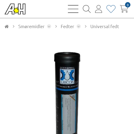
0
bars
magnifying
user
heart
sharp
glass
thin
thin
thin
thin
Smøremidler
Fedter
Universal fedt