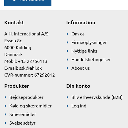
Kontakt
Information
A.H. International A/S
Om os
Essen 8c
Firmaoplysninger
6000 Kolding
Nyttige links
Danmark
Handelsbetingelser
Mobil: +45 22756113
E-mail:
ssk@ahi.dk
About us
CVR-nummer: 67292812
Produkter
Din konto
Bejdseprodukter
Bliv erhvervskunde (B2B)
Køle og skæremidler
Log ind
Smøremidler
Svejseudstyr