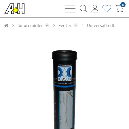
0
bars
magnifying
user
heart
sharp
glass
thin
thin
thin
thin
Smøremidler
Fedter
Universal fedt