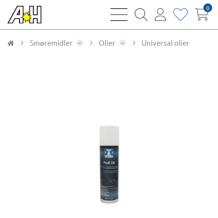
0
bars
magnifying
user
heart
sharp
glass
thin
thin
thin
thin
Smøremidler
Olier
Universal olier