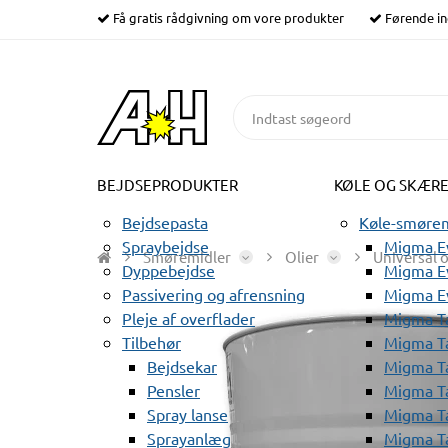
Få gratis rådgivning om vore produkter
Førende in
BEJDSEPRODUKTER
KØLE OG SKÆR
Bejdsepasta
Køle-smørem
Spraybejdse
Migma Ev
Smøremidler
Olier
Universal o
Dyppebejdse
Migma Ev
Passivering og afrensning
Migma E
Pleje af overflader
Migma T
Tilbehør
Migma T
Bejdsekar
Migma T
Pensler
Migma T
Spray lanse
Migma T
Sprayanlæg
Migma T