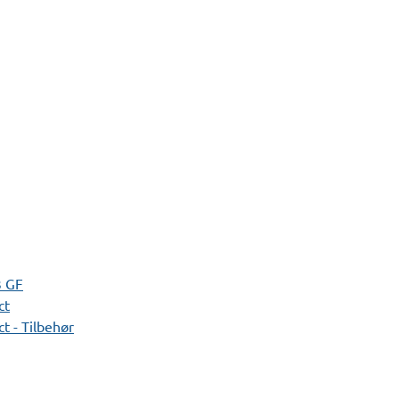
3 GF
ct
t - Tilbehør