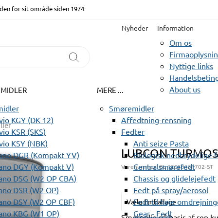
den for sit område siden 1974
Nyheder
Information
Om os
Firmaoplysni
Nyttige links
Handelsbeting
About us
EMIDLER
MERE ...
idler
Smøremidler
io KGY (DK 12)
Affedtning-rensning
lier
io KSR (SKS)
Fedter
vio KSY (NBK)
Anti seize Pasta
LUBCON TURMOS
ano DGR (Kompakt YV)
Biologisk nedbrydelige 
ano DGY (Kompakt V)
Centralsmørefedt
Varenummer:
BL 12050151702-ST
ano DSG (W2 OP CBA)
Chassis og glidelejefedt
ano DSR (W2 OP)
Fedt på spray/aerosol
ano DSY (W2 OP CBF)
Fedt til høje omdrejning
Vælg Emballage
ano KBG (W1 OP)
Gear - Fedt
Smøreolie på basis af ren kul