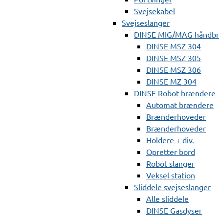
Svejsekabel
Svejseslanger
DINSE MIG/MAG håndb
DINSE MSZ 304
DINSE MSZ 305
DINSE MSZ 306
DINSE MZ 304
DINSE Robot brændere
Automat brændere
Brænderhoveder
Brænderhoveder
Holdere + div.
Opretter bord
Robot slanger
Veksel station
Sliddele svejseslanger
Alle sliddele
DINSE Gasdyser