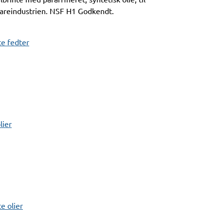
vareindustrien. NSF H1 Godkendt.
e fedter
lier
 olier