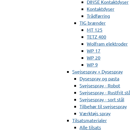
DINSE Kontaktdyser
Kontaktdyser
Trådførring
TIG brænder
MT 125
TETZ 400
Wolfram elektroder
WP 17
WP 20
WP 9
Svejsespray + Dysespray
Dysespray og pasta
Svejsespray - Robot
Svejsespray - Rustfrit stå
Svejsespray - sort stål
Tilbehør til svejsespray
Værktøjs spray
Tilsatsmaterialer
Alle tilsats