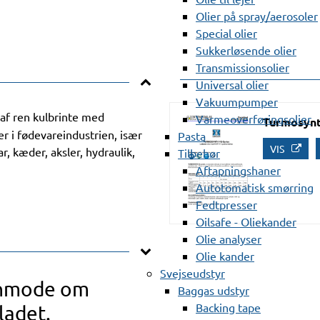
Olier på spray/aerosoler
Special olier
Sukkerløsende olier
Transmissionsolier
Universal olier
Vakuumpumper
 af ren kulbrinte med
Varmeoverføringsolier
Turmosynt
er i fødevareindustrien, især
Pasta
VIS
r, kæder, aksler, hydraulik,
Tilbehør
Aftapningshaner
Autotomatisk smørring
Fedtpresser
Oilsafe - Oliekander
Olie analyser
Olie kander
Svejseudstyr
anmode om
Baggas udstyr
Backing tape
ladet.