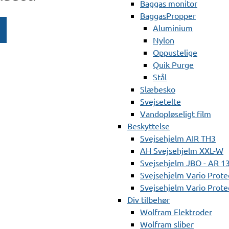
Baggas monitor
BaggasPropper
Aluminium
Nylon
Oppustelige
Quik Purge
Stål
Slæbesko
Svejsetelte
Vandopløseligt film
Beskyttelse
Svejsehjelm AIR TH3
AH Svejsehjelm XXL-W
Svejsehjelm JBO - AR 1
Svejsehjelm Vario Prote
Svejsehjelm Vario Protec
Div tilbehør
Wolfram Elektroder
Wolfram sliber