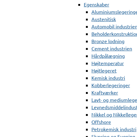
Egenskaber
Aluminiumslegering
Austenitisk
Automobil industrie
Beholderkonstruktio
Bronze lodning
Cement industrien
Hårdpålægning
Højtemperatur
Højtlegeret
Kemisk industri
Kobberlegeringer
Kraftværker
Lavt- og mediumlege
Levnedsmiddelindust
Nikkel og Nikkellege
Offshore
Petrokemisk industri
Skæring og Fugning