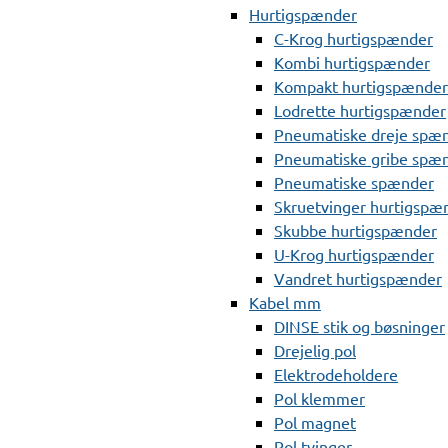
Hurtigspænder
C-Krog hurtigspænder
Kombi hurtigspænder
Kompakt hurtigspænder
Lodrette hurtigspænder
Pneumatiske dreje spæ
Pneumatiske gribe spæ
Pneumatiske spænder
Skruetvinger hurtigspæ
Skubbe hurtigspænder
U-Krog hurtigspænder
Vandret hurtigspænder
Kabel mm
DINSE stik og bøsninger
Drejelig pol
Elektrodeholdere
Pol klemmer
Pol magnet
Pol tvinger