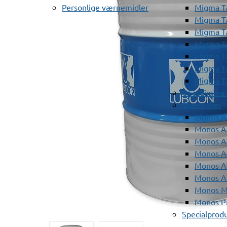
Personlige værnemidler
Migma T
Migma T
Migma T
Migma T
Migma T
Migma T
Migma T
Olieskimme
Skæreolier
Monos A
Monos At
Monos A
Monos A
Monos At
Monos A
Monos Mi
Monos Pr
Specialprod