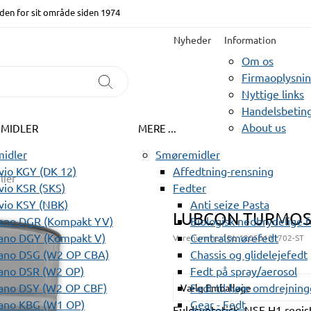
den for sit område siden 1974
Nyheder
Information
Om os
Firmaoplysni
Nyttige links
Handelsbeting
About us
EMIDLER
MERE ...
idler
Smøremidler
io KGY (DK 12)
Affedtning-rensning
lier
io KSR (SKS)
Fedter
vio KSY (NBK)
Anti seize Pasta
LUBCON TURMOS
ano DGR (Kompakt YV)
Biologisk nedbrydelige 
ano DGY (Kompakt V)
Centralsmørefedt
Varenummer:
BL 12050101702-ST
ano DSG (W2 OP CBA)
Chassis og glidelejefedt
ano DSR (W2 OP)
Fedt på spray/aerosol
ano DSY (W2 OP CBF)
Fedt til høje omdrejning
Vælg Emballage
ano KBG (W1 OP)
Gear - Fedt
Fuldsyntetisk, NSF H1 regi