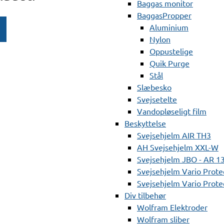
Baggas monitor
BaggasPropper
Aluminium
Nylon
Oppustelige
Quik Purge
Stål
Slæbesko
Svejsetelte
Vandopløseligt film
Beskyttelse
Svejsehjelm AIR TH3
AH Svejsehjelm XXL-W
Svejsehjelm JBO - AR 1
Svejsehjelm Vario Prote
Svejsehjelm Vario Protec
Div tilbehør
Wolfram Elektroder
Wolfram sliber