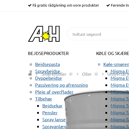
Få gratis rådgivning om vore produkter
Førende in
BEJDSEPRODUKTER
KØLE OG SKÆR
Bejdsepasta
Køle-smørem
Spraybejdse
Migma Ev
Smøremidler
Olier
Universal o
Dyppebejdse
Migma Ev
Passivering og afrensning
Migma E
Pleje af overflader
Migma T
Tilbehør
Migma T
Bejdsekar
Migma T
Pensler
Migma T
Spray lanse
Migma T
Sprayanlæg
Migma T