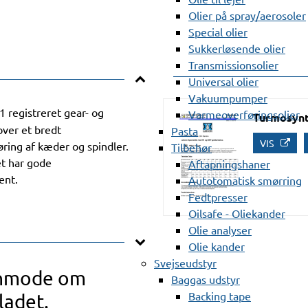
Olier på spray/aerosoler
Special olier
Sukkerløsende olier
Transmissionsolier
Universal olier
Vakuumpumper
1 registreret gear- og
Varmeoverføringsolier
Turmosynt
ver et bredt
Pasta
VIS
ring af kæder og spindler.
Tilbehør
et har gode
Aftapningshaner
ent.
Autotomatisk smørring
Fedtpresser
Oilsafe - Oliekander
Olie analyser
Olie kander
Svejseudstyr
anmode om
Baggas udstyr
Backing tape
ladet.