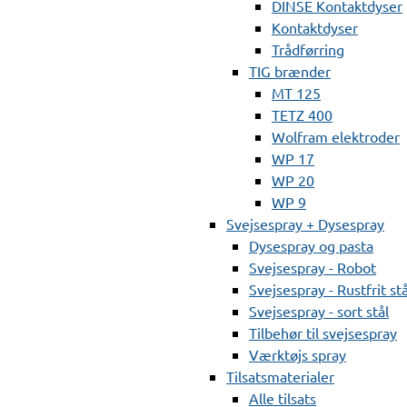
DINSE Kontaktdyser
Kontaktdyser
Trådførring
TIG brænder
MT 125
TETZ 400
Wolfram elektroder
WP 17
WP 20
WP 9
Svejsespray + Dysespray
Dysespray og pasta
Svejsespray - Robot
Svejsespray - Rustfrit stå
Svejsespray - sort stål
Tilbehør til svejsespray
Værktøjs spray
Tilsatsmaterialer
Alle tilsats