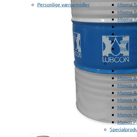
Personlige værnemidler
Migma T
Migma T
Migma T
Migma T
Migma T
Migma T
Migma T
Olieskimme
Skæreolier
Monos A
Monos At
Monos A
Monos A
Monos At
Monos A
Monos Mi
Monos Pr
Specialprod