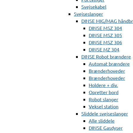
Svejsekabel
Svejseslanger
DINSE MIG/MAG håndb
DINSE MSZ 304
DINSE MSZ 305
DINSE MSZ 306
DINSE MZ 304
DINSE Robot brændere
Automat brændere
Brænderhoveder
Brænderhoveder
Holdere + div.
Opretter bord
Robot slanger
Veksel station
Sliddele svejseslanger
Alle sliddele
DINSE Gasdyser