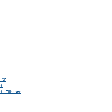
3 GF
ct
t - Tilbehør