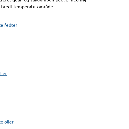
t bredt temperaturområde.
e fedter
lier
 olier