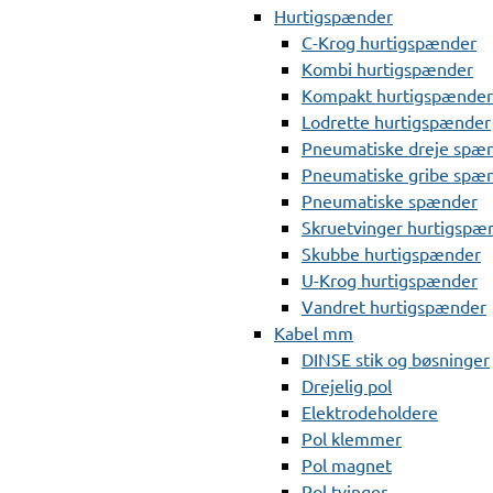
Hurtigspænder
C-Krog hurtigspænder
Kombi hurtigspænder
Kompakt hurtigspænder
Lodrette hurtigspænder
Pneumatiske dreje spæ
Pneumatiske gribe spæ
Pneumatiske spænder
Skruetvinger hurtigspæ
Skubbe hurtigspænder
U-Krog hurtigspænder
Vandret hurtigspænder
Kabel mm
DINSE stik og bøsninger
Drejelig pol
Elektrodeholdere
Pol klemmer
Pol magnet
Pol tvinger