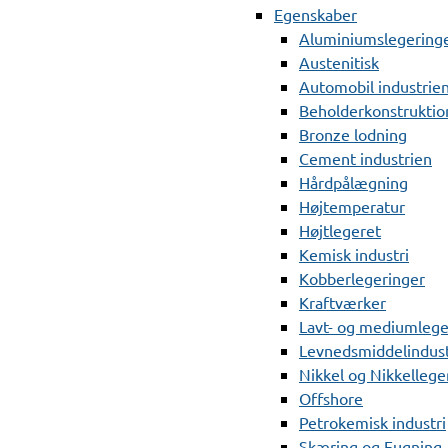
Egenskaber
Aluminiumslegering
Austenitisk
Automobil industrie
Beholderkonstruktio
Bronze lodning
Cement industrien
Hårdpålægning
Højtemperatur
Højtlegeret
Kemisk industri
Kobberlegeringer
Kraftværker
Lavt- og mediumlege
Levnedsmiddelindust
Nikkel og Nikkellege
Offshore
Petrokemisk industri
Skæring og Fugning