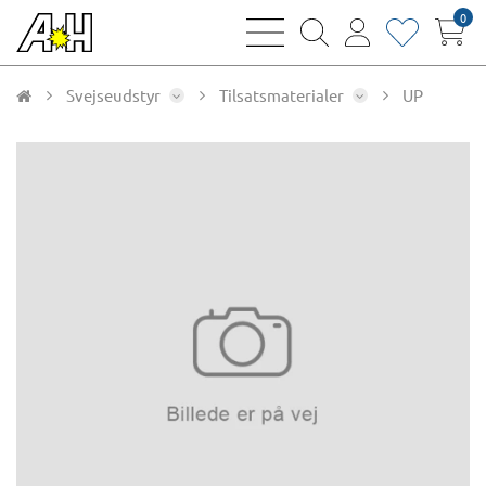
0
bars
magnifying
user
heart
sharp
glass
thin
thin
thin
thin
Svejseudstyr
Tilsatsmaterialer
UP