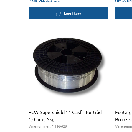
(47,85
DKK
)
(194,00
DK
ekskl. moms
Læg i kurv
FCW Supershield 11 Gasfri Rørtråd
Fontar
1,0 mm, 5kg
Bronzel
Varenummer:
FN 99629
Varenumm