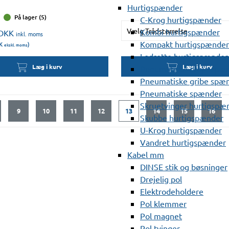
Hurtigspænder
På lager (5)
C-Krog hurtigspænder
Vælg Trådstørrelse
Kombi hurtigspænder
DKK
inkl. moms
Kompakt hurtigspænder
K
)
ekskl. moms
Lodrette hurtigspænder
Læg i kurv
Læg i kurv
Pneumatiske dreje spæ
Pneumatiske gribe spæ
Pneumatiske spænder
Skruetvinger hurtigspæ
9
10
11
12
13
14
15
16
Skubbe hurtigspænder
U-Krog hurtigspænder
Vandret hurtigspænder
Kabel mm
DINSE stik og bøsninger
Drejelig pol
Elektrodeholdere
Pol klemmer
Pol magnet
Pol tvinger