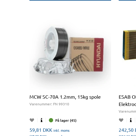
MCW SC-70A 1.2mm, 15kg spole
ESAB O
Elektr
Varenummer:
FN 99310
Varenumm
På lager (45)
59,81
DKK
242,50
inkl. moms