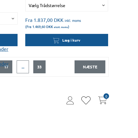
Vælg Trådstørrelse
Fra 1.837,00
DKK
inkl. moms
(Fra 1.469,60
DKK
)
ekskl. moms
Læg i kurv
nder
nder
nder
17
...
33
NÆSTE
0
user
heart
thin
thin