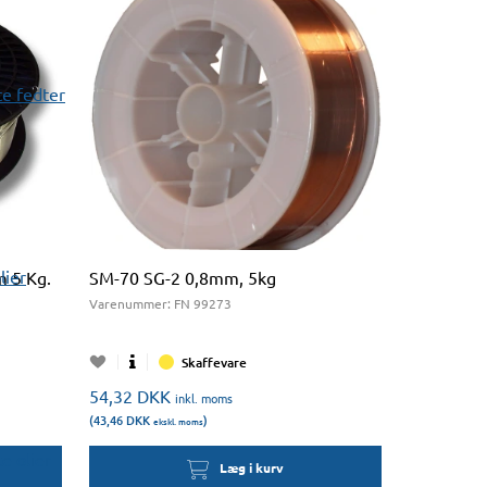
e fedter
lier
 5 Kg.
SM-70 SG-2 0,8mm, 5kg
Varenummer:
FN 99273
Skaffevare
54,32
DKK
inkl. moms
(43,46
DKK
)
ekskl. moms
 olier
Læg i kurv