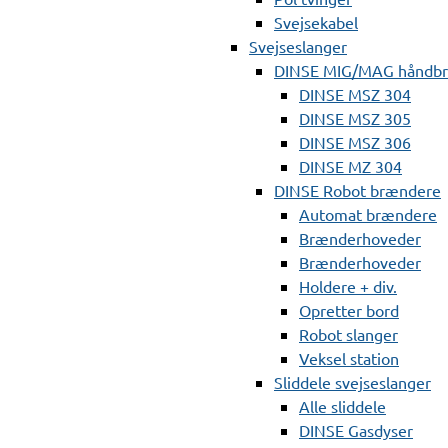
Svejsekabel
Svejseslanger
DINSE MIG/MAG håndb
DINSE MSZ 304
DINSE MSZ 305
DINSE MSZ 306
DINSE MZ 304
DINSE Robot brændere
Automat brændere
Brænderhoveder
Brænderhoveder
Holdere + div.
Opretter bord
Robot slanger
Veksel station
Sliddele svejseslanger
Alle sliddele
DINSE Gasdyser