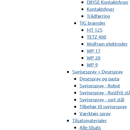
DINSE Kontaktdyser
Kontaktdyser
Trådførring
TIG brænder
MT 125
TETZ 400
Wolfram elektroder
WP 17
WP 20
WP 9
Svejsespray + Dysespray
Dysespray og pasta
Svejsespray - Robot
Svejsespray - Rustfrit stå
Svejsespray - sort stål
Tilbehør til svejsespray
Værktøjs spray
Tilsatsmaterialer
Alle tilsats