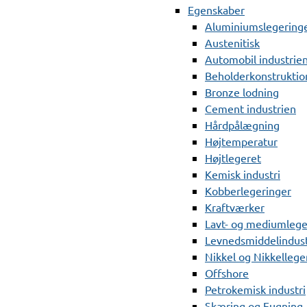
Egenskaber
Aluminiumslegering
Austenitisk
Automobil industrie
Beholderkonstruktio
Bronze lodning
Cement industrien
Hårdpålægning
Højtemperatur
Højtlegeret
Kemisk industri
Kobberlegeringer
Kraftværker
Lavt- og mediumlege
Levnedsmiddelindust
Nikkel og Nikkellege
Offshore
Petrokemisk industri
Skæring og Fugning