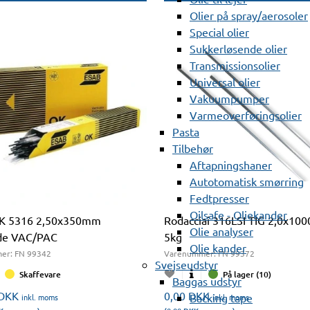
Olier på spray/aerosoler
Special olier
Sukkerløsende olier
Transmissionsolier
Universal olier
Vakuumpumper
Varmeoverføringsolier
Pasta
Tilbehør
Aftapningshaner
Autotomatisk smørring
Fedtpresser
Oilsafe - Oliekander
K 5316 2,50x350mm
Rodacciai 316LSI TIG 2,0x10
Olie analyser
ode VAC/PAC
5kg
Olie kander
er:
FN 99342
Varenummer:
FN 99372
Svejseudstyr
Skaffevare
På lager (10)
Baggas udstyr
DKK
0,00
DKK
Backing tape
inkl. moms
inkl. moms