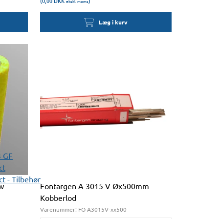
(0,00
DKK
)
ekskl. moms
Læg i kurv
3 GF
ct
t - Tilbehør
w
Fontargen A 3015 V Øx500mm
g
Kobberlod
Varenummer:
FO A3015V-xx500