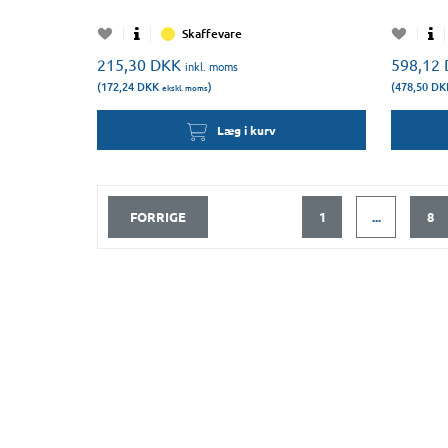
Skaffevare
215,30
DKK
598,12
inkl. moms
(172,24
DKK
)
(478,50
DK
ekskl. moms
Læg i kurv
FORRIGE
1
...
8