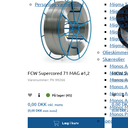
Personlige værnemidler
Migma T
Migma T
Migma T
Migma T
Migma T
Migma T
Migma T
Olieskimme
Skæreolier
Monos A
Monos At
FCW Supercored 71 MAG ø1,2
MCW Su
Monos A
Varenummer:
FN 99266
Varenumm
Monos A
Monos At
På lager (45)
Monos A
0,00
DKK
0,00
DK
inkl. moms
Monos Mi
(0,00
DKK
)
(0,00
DKK
ekskl. moms
e
Monos Pr
Specialprod
Læg i kurv