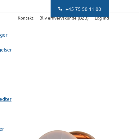
+45 75 50 11 00
Kontakt
Bliv erhvervskunde (B2B)
Log ind
nger
elser
fedter
er