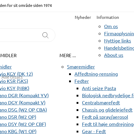
den for sit område siden 1974
Nyheder
Information
Om os
Firmaoplysni
Nyttige links
Handelsbeting
About us
EMIDLER
MERE ...
idler
Smøremidler
io KGY (DK 12)
Affedtning-rensning
Alle tilsats
io KSR (SKS)
Fedter
vio KSY (NBK)
Anti seize Pasta
ano DGR (Kompakt YV)
Biologisk nedbrydelige 
ano DGY (Kompakt V)
Centralsmørefedt
ano DSG (W2 OP CBA)
Chassis og glidelejefedt
ano DSR (W2 OP)
Fedt på spray/aerosol
ano DSY (W2 OP CBF)
Fedt til høje omdrejning
ano KBG (W1 OP)
Gear - Fedt