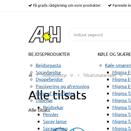
Få gratis rådgivning om vore produkter
Førende in
BEJDSEPRODUKTER
KØLE OG SKÆR
Bejdsepasta
Køle-smørem
Spraybejdse
Migma Ev
Svejseudstyr
Tilsatsmaterialer
Dyppebejdse
Migma Ev
Passivering og afrensning
Migma E
Alle tilsats
Pleje af overflader
Migma T
Tilbehør
Migma T
Bejdsekar
Migma T
Alle tilsats
Pensler
Migma T
Spray lanse
Migma T
Sprayanlæg
Migma T