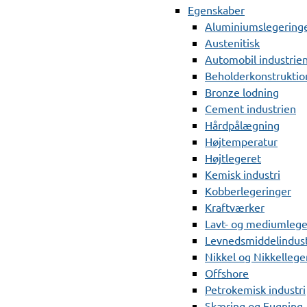
Egenskaber
Aluminiumslegering
Austenitisk
Automobil industrie
Beholderkonstruktio
Bronze lodning
Cement industrien
Hårdpålægning
Højtemperatur
Højtlegeret
Kemisk industri
Kobberlegeringer
Kraftværker
Lavt- og mediumlege
Levnedsmiddelindust
Nikkel og Nikkellege
Offshore
Petrokemisk industri
Skæring og Fugning