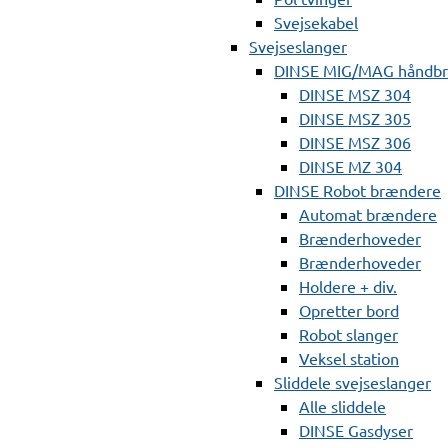
Svejsekabel
Svejseslanger
DINSE MIG/MAG håndb
DINSE MSZ 304
DINSE MSZ 305
DINSE MSZ 306
DINSE MZ 304
DINSE Robot brændere
Automat brændere
Brænderhoveder
Brænderhoveder
Holdere + div.
Opretter bord
Robot slanger
Veksel station
Sliddele svejseslanger
Alle sliddele
DINSE Gasdyser