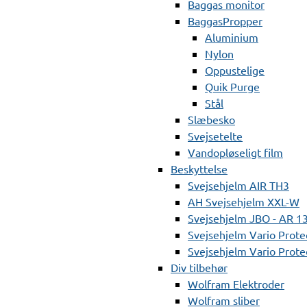
Baggas monitor
BaggasPropper
Aluminium
Nylon
Oppustelige
Quik Purge
Stål
Slæbesko
Svejsetelte
Vandopløseligt film
Beskyttelse
Svejsehjelm AIR TH3
AH Svejsehjelm XXL-W
Svejsehjelm JBO - AR 1
Svejsehjelm Vario Prote
Svejsehjelm Vario Protec
Div tilbehør
Wolfram Elektroder
Wolfram sliber