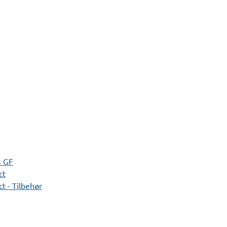
3 GF
ct
t - Tilbehør