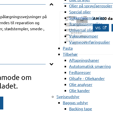
Olier på spray/aerosoler
Special olier
 pålægningssvejsninger på
Sukkerløsende olier
AH 600 da
endes til reparation og
Transmissionsolier
VIS
er, stødstempler, smede-,
Universal olier
Vakuumpumper
Varmeoverføringsolier
Pasta
Tilbehør
Aftapningshaner
Autotomatisk smørring
Fedtpresser
anmode om
Oilsafe - Oliekander
ladet.
Olie analyser
Olie kander
Svejseudstyr
Baggas udstyr
Backing tape