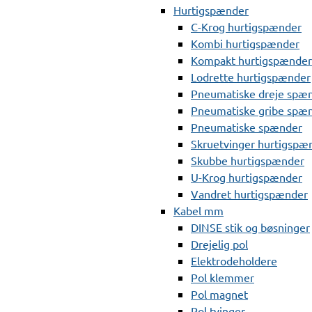
Hurtigspænder
C-Krog hurtigspænder
Kombi hurtigspænder
Kompakt hurtigspænder
Lodrette hurtigspænder
Pneumatiske dreje spæ
Pneumatiske gribe spæ
Pneumatiske spænder
Skruetvinger hurtigspæ
Skubbe hurtigspænder
U-Krog hurtigspænder
Vandret hurtigspænder
Kabel mm
DINSE stik og bøsninger
Drejelig pol
Elektrodeholdere
Pol klemmer
Pol magnet
Pol tvinger