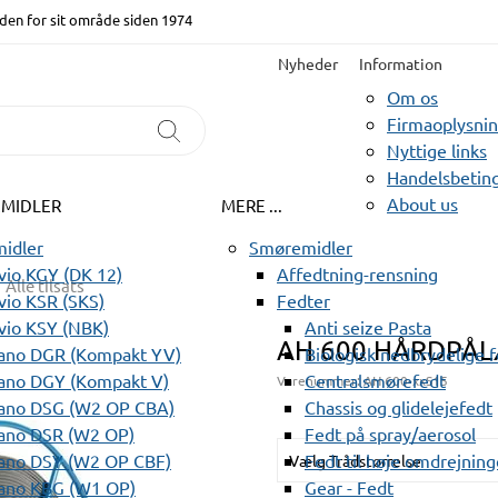
den for sit område siden 1974
Nyheder
Information
Om os
Firmaoplysni
Nyttige links
Handelsbeting
About us
EMIDLER
MERE ...
idler
Smøremidler
io KGY (DK 12)
Affedtning-rensning
Alle tilsats
io KSR (SKS)
Fedter
vio KSY (NBK)
Anti seize Pasta
AH 600 HÅRDPÅL
ano DGR (Kompakt YV)
Biologisk nedbrydelige 
ano DGY (Kompakt V)
Centralsmørefedt
Varenummer:
AH 600-xxS15
ano DSG (W2 OP CBA)
Chassis og glidelejefedt
ano DSR (W2 OP)
Fedt på spray/aerosol
ano DSY (W2 OP CBF)
Fedt til høje omdrejning
Vælg Trådstørrelse
ano KBG (W1 OP)
Gear - Fedt