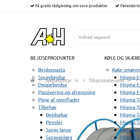
Få gratis rådgivning om vore produkter
Førende in
BEJDSEPRODUKTER
KØLE OG SKÆR
Bejdsepasta
Køle-smørem
Spraybejdse
Migma Ev
Svejseudstyr
Tilsatsmaterialer
Dyppebejdse
Migma Ev
Passivering og afrensning
Migma E
Pleje af overflader
Migma T
Tilbehør
Migma T
Bejdsekar
Migma T
Pensler
Migma T
Spray lanse
Migma T
Sprayanlæg
Migma T