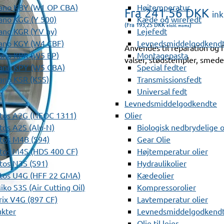
ano KBY (W1 OP CBA)
Højtemperatur
Fra 241,56
DKK
in
ano KGG (Y 500)
Kæde og wirefedt
(Fra 193,25
DKK
)
ekskl. moms
ano KGR (YV ny)
Lejefedt
ano KGY (W4 CBF)
Levnedsmiddelgodkendt
Anvendes til reparation og 
ano KPR (W5 EP)
Montagepasta
valser, stødstempler, smede
ano KPY (W5 CBA)
Special fedter
ano KSR (KSS)
Transmissionsfedt
r
Universal fedt
Levnedsmiddelgodkendte
tos A2G (NEOC 1311)
Olier
os A2S (Alu-N)
Biologisk nedbrydelige o
tos M4B (S94)
Gear Olie
tos M4S (HDS 400 CF)
Højtemperatur olier
os N3S (S91)
Hydraulikolier
tos U4G (HFF 22 GMA)
Kædeolier
ko S3S (Air Cutting Oil)
Kompressorolier
ix V4G (897 CF)
Lavtemperatur olier
ukter
Levnedsmiddelgodkendte
Olie til lejer