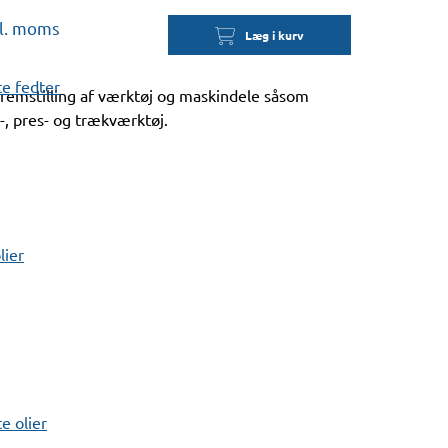
kl. moms
Læg i kurv
e fedter
fremstilling af værktøj og maskindele såsom
-, pres- og trækværktøj.
lier
 olier