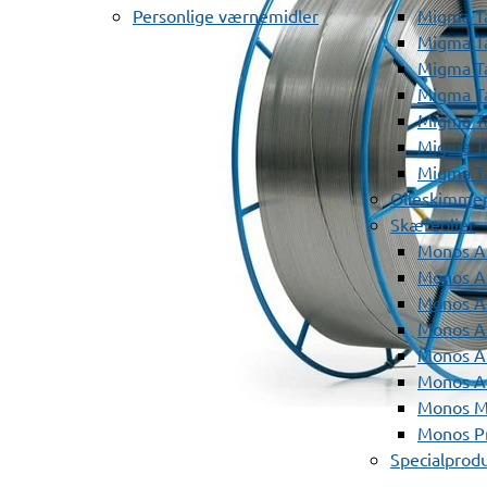
Personlige værnemidler
Migma T
Migma T
Migma T
Migma T
Migma T
Migma T
Migma T
Olieskimme
Skæreolier
Monos A
Monos At
Monos A
Monos A
Monos At
Monos A
Monos Mi
Monos Pr
Specialprod