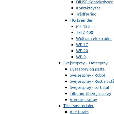
DINSE Kontaktdyser
Kontaktdyser
Trådførring
TIG brænder
MT 125
TETZ 400
Wolfram elektroder
WP 17
WP 20
WP 9
Svejsespray + Dysespray
Dysespray og pasta
Svejsespray - Robot
Svejsespray - Rustfrit stå
Svejsespray - sort stål
Tilbehør til svejsespray
Værktøjs spray
Tilsatsmaterialer
Alle tilsats